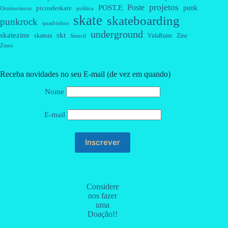
projetos
Poste
POST.E
punk
picosdeskate
Ornitorrincos
política
skate
skateboarding
punkrock
quadrinhos
underground
skatezine
skt
skatista
VidaRuim
Zine
Stencil
Zines
Receba novidades no seu E-mail (de vez em quando)
Nome
E-mail
Considere
nos fazer
uma
Doação!!