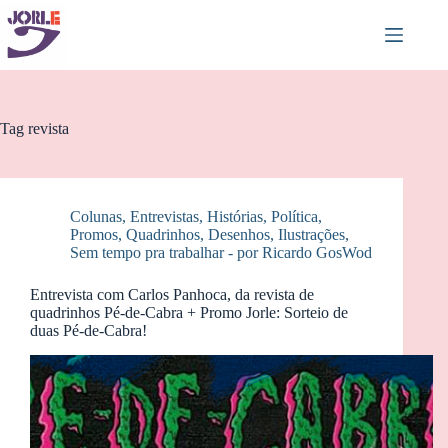
Pular
para
o
conteúdo
Tag
revista
Colunas
,
Entrevistas
,
Histórias
,
Política
,
Promos
,
Quadrinhos, Desenhos, Ilustrações
,
Sem tempo pra trabalhar - por Ricardo GosWod
Entrevista com Carlos Panhoca, da revista de
quadrinhos Pé-de-Cabra + Promo Jorle: Sorteio de
duas Pé-de-Cabra!