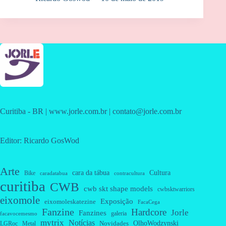
Curitiba - BR | www.jorle.com.br | contato@jorle.com.br
Editor: Ricardo GosWod
Arte
cara da tábua
Cultura
Bike
caradatabua
contracultura
curitiba
CWB
cwb skt shape models
cwbsktwarriors
eixomole
Exposição
eixomoleskatezine
FacaCega
Fanzine
Hardcore
Jorle
Fanzines
galeria
facavocemesmo
mytrix
Notícias
OlhoWodzynski
Novidades
Metal
LGRoc