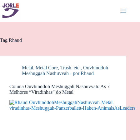
Pular
para
o
conteúdo
Tag
Rhaud
Metal, Metal Core, Trash, etc.
,
Ouvhinddoh
Meshuggah Nashuvvah - por Rhaud
Coluna Ouvhinddoh Meshuggah Nashuvvah: As 7
Melhores “Viradinhas” do Metal