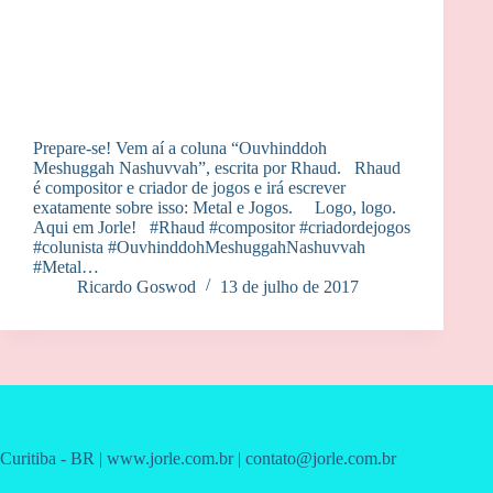
Prepare-se! Vem aí a coluna “Ouvhinddoh
Meshuggah Nashuvvah”, escrita por Rhaud. Rhaud
é compositor e criador de jogos e irá escrever
exatamente sobre isso: Metal e Jogos. Logo, logo.
Aqui em Jorle! #Rhaud #compositor #criadordejogos
#colunista #OuvhinddohMeshuggahNashuvvah
#Metal…
Ricardo Goswod
13 de julho de 2017
Curitiba - BR | www.jorle.com.br | contato@jorle.com.br