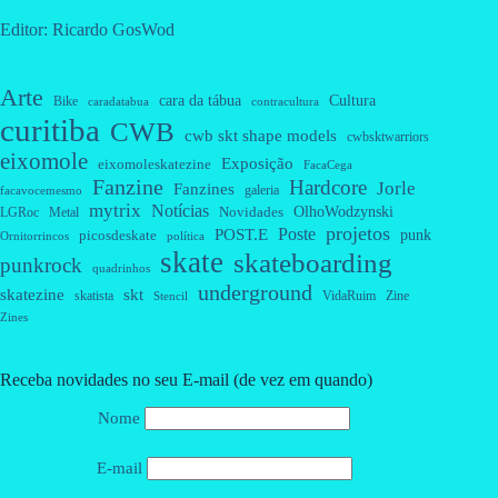
Editor: Ricardo GosWod
Arte
cara da tábua
Cultura
Bike
caradatabua
contracultura
curitiba
CWB
cwb skt shape models
cwbsktwarriors
eixomole
Exposição
eixomoleskatezine
FacaCega
Fanzine
Hardcore
Jorle
Fanzines
galeria
facavocemesmo
mytrix
Notícias
OlhoWodzynski
Novidades
Metal
LGRoc
projetos
Poste
POST.E
punk
picosdeskate
Ornitorrincos
política
skate
skateboarding
punkrock
quadrinhos
underground
skatezine
skt
skatista
VidaRuim
Zine
Stencil
Zines
Receba novidades no seu E-mail (de vez em quando)
Nome
E-mail