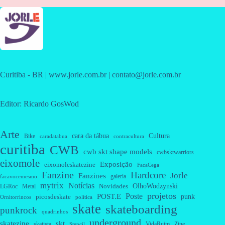
Curitiba - BR | www.jorle.com.br | contato@jorle.com.br
Editor: Ricardo GosWod
Arte
cara da tábua
Cultura
Bike
caradatabua
contracultura
curitiba
CWB
cwb skt shape models
cwbsktwarriors
eixomole
Exposição
eixomoleskatezine
FacaCega
Fanzine
Hardcore
Jorle
Fanzines
galeria
facavocemesmo
mytrix
Notícias
OlhoWodzynski
Novidades
Metal
LGRoc
projetos
Poste
POST.E
punk
picosdeskate
Ornitorrincos
política
skate
skateboarding
punkrock
quadrinhos
underground
skatezine
skt
skatista
VidaRuim
Zine
Stencil