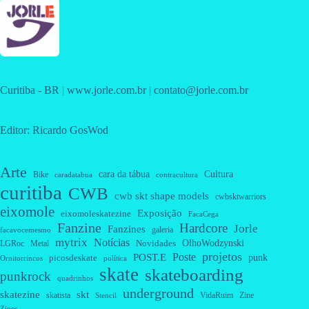
Curitiba - BR | www.jorle.com.br | contato@jorle.com.br
Editor: Ricardo GosWod
Arte
cara da tábua
Cultura
Bike
caradatabua
contracultura
curitiba
CWB
cwb skt shape models
cwbsktwarriors
eixomole
Exposição
eixomoleskatezine
FacaCega
Fanzine
Hardcore
Jorle
Fanzines
galeria
facavocemesmo
mytrix
Notícias
OlhoWodzynski
Novidades
Metal
LGRoc
projetos
Poste
POST.E
punk
picosdeskate
Ornitorrincos
política
skate
skateboarding
punkrock
quadrinhos
underground
skatezine
skt
skatista
VidaRuim
Zine
Stencil
Zines