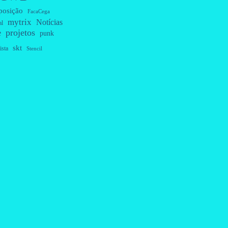
posição
FacaCega
mytrix
Notícias
al
projetos
e
punk
skt
ista
Stencil