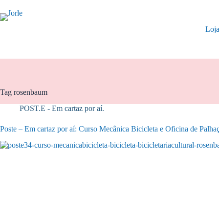
Pular
para
o
Loj
conteúdo
Tag
rosenbaum
POST.E - Em cartaz por aí.
Poste – Em cartaz por aí: Curso Mecânica Bicicleta e Oficina de Palha