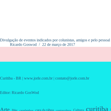
Divulgação de eventos indicados por colunistas, amigos e pelo pessoal
Ricardo Goswod
22 de março de 2017
Curitiba - BR | www.jorle.com.br | contato@jorle.com.br
Editor: Ricardo GosWod
curitiba
Arte
cara da tábua
Cultura
Bike
caradatabua
contracultura