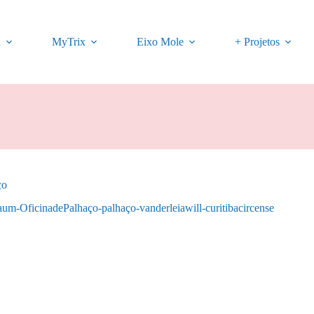
a
MyTrix
Eixo Mole
+ Projetos
ço