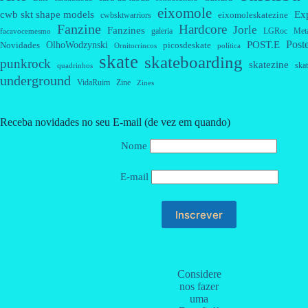
eixomole
cwb skt shape models
Ex
eixomoleskatezine
cwbsktwarriors
Fanzine
Hardcore
Jorle
Fanzines
galeria
Met
LGRoc
facavocemesmo
Post
OlhoWodzynski
POST.E
Novidades
picosdeskate
Ornitorrincos
política
skate
skateboarding
punkrock
skatezine
skat
quadrinhos
underground
VidaRuim
Zine
Zines
Receba novidades no seu E-mail (de vez em quando)
Nome
E-mail
Considere
nos fazer
uma