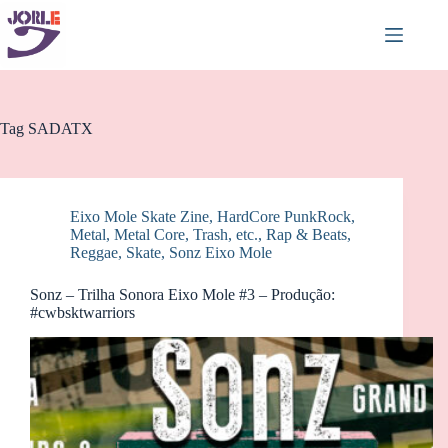
Pular
para
o
conteúdo
Tag
SADATX
Eixo Mole Skate Zine
,
HardCore PunkRock
,
Metal, Metal Core, Trash, etc.
,
Rap & Beats
,
Reggae
,
Skate
,
Sonz Eixo Mole
Sonz – Trilha Sonora Eixo Mole #3 – Produção:
#cwbsktwarriors