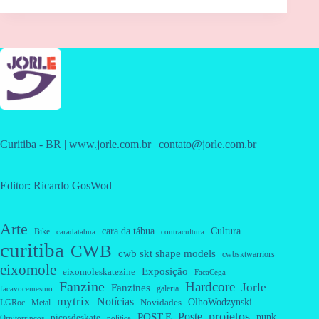
Curitiba - BR | www.jorle.com.br | contato@jorle.com.br
Editor: Ricardo GosWod
Arte
cara da tábua
Cultura
Bike
caradatabua
contracultura
curitiba
CWB
cwb skt shape models
cwbsktwarriors
eixomole
Exposição
eixomoleskatezine
FacaCega
Fanzine
Hardcore
Jorle
Fanzines
galeria
facavocemesmo
mytrix
Notícias
OlhoWodzynski
Novidades
Metal
LGRoc
projetos
Poste
POST.E
punk
picosdeskate
Ornitorrincos
política