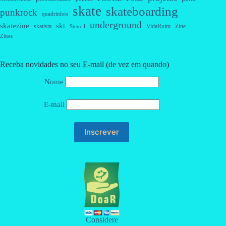
skate
skateboarding
punkrock
quadrinhos
underground
skatezine
skt
skatista
VidaRuim
Zine
Stencil
Zines
Receba novidades no seu E-mail (de vez em quando)
Nome
E-mail
Considere