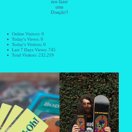
nos fazer
uma
Doação!!
0
Online Visitors:
0
Today's Views:
0
Today's Visitors:
745
Last 7 Days Views:
232.219
Total Visitors: