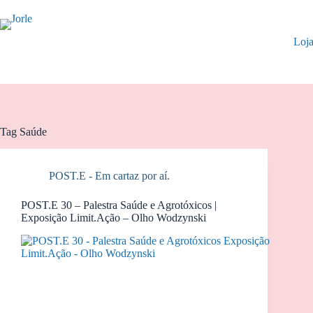
Pular
para
o
Loj
conteúdo
Tag
Saúde
POST.E - Em cartaz por aí.
POST.E 30 – Palestra Saúde e Agrotóxicos |
Exposição Limit.Ação – Olho Wodzynski