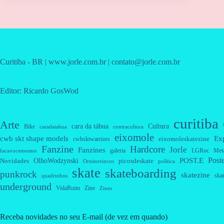
Curitiba - BR | www.jorle.com.br | contato@jorle.com.br
Editor: Ricardo GosWod
curitiba
Arte
cara da tábua
Cultura
Bike
caradatabua
contracultura
eixomole
cwb skt shape models
Ex
eixomoleskatezine
cwbsktwarriors
Fanzine
Hardcore
Jorle
Fanzines
galeria
Met
LGRoc
facavocemesmo
Post
OlhoWodzynski
POST.E
Novidades
picosdeskate
Ornitorrincos
política
skate
skateboarding
punkrock
skatezine
skat
quadrinhos
underground
VidaRuim
Zine
Zines
Receba novidades no seu E-mail (de vez em quando)