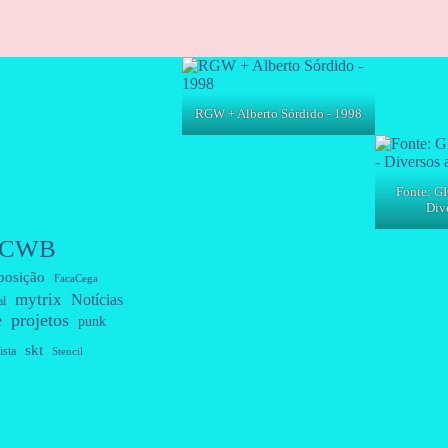
RGW + Alberto Sórdido - 1998
Fonte: GI
Dive
CWB
posição
FacaCega
mytrix
Notícias
al
projetos
e
punk
skt
ista
Stencil