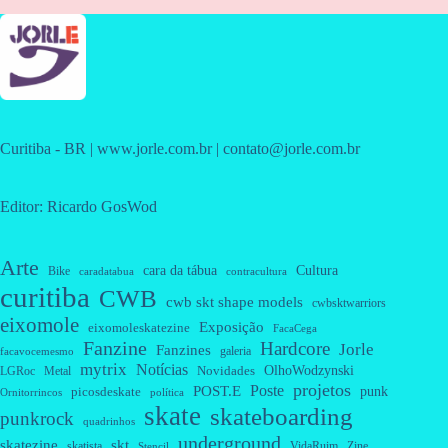
Curitiba - BR | www.jorle.com.br | contato@jorle.com.br
Editor: Ricardo GosWod
Arte
cara da tábua
Cultura
Bike
caradatabua
contracultura
curitiba
CWB
cwb skt shape models
cwbsktwarriors
eixomole
Exposição
eixomoleskatezine
FacaCega
Fanzine
Hardcore
Jorle
Fanzines
galeria
facavocemesmo
mytrix
Notícias
OlhoWodzynski
Novidades
Metal
LGRoc
projetos
Poste
POST.E
punk
picosdeskate
Ornitorrincos
política
skate
skateboarding
punkrock
quadrinhos
underground
skatezine
skt
skatista
VidaRuim
Zine
Stencil