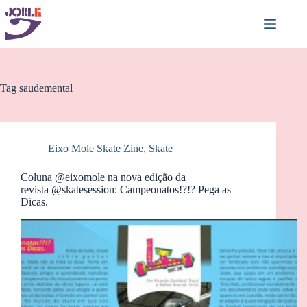
Pular
para
o
conteúdo
Tag
saudemental
Eixo Mole Skate Zine
,
Skate
Coluna @eixomole na nova edição da
revista @skatesession: Campeonatos!?!? Pega as
Dicas.