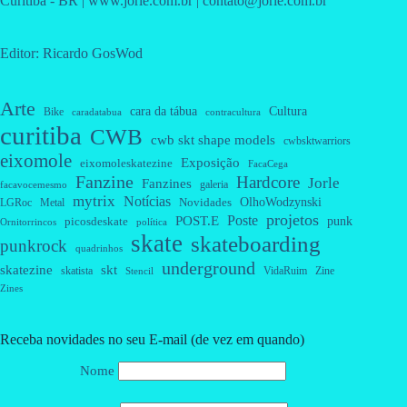
Curitiba - BR | www.jorle.com.br | contato@jorle.com.br
Editor: Ricardo GosWod
Arte
cara da tábua
Cultura
Bike
caradatabua
contracultura
curitiba
CWB
cwb skt shape models
cwbsktwarriors
eixomole
Exposição
eixomoleskatezine
FacaCega
Fanzine
Hardcore
Jorle
Fanzines
galeria
facavocemesmo
mytrix
Notícias
OlhoWodzynski
Novidades
Metal
LGRoc
projetos
Poste
POST.E
punk
picosdeskate
Ornitorrincos
política
skate
skateboarding
punkrock
quadrinhos
underground
skatezine
skt
skatista
VidaRuim
Zine
Stencil
Zines
Receba novidades no seu E-mail (de vez em quando)
Nome