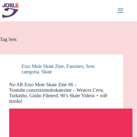
Pular
para
o
conteúdo
Tag
Seis
Eixo Mole Skate Zine
,
Fanzines
,
Sem
categoria
,
Skate
No AR Eixo Mole Skate Zine #6 –
Youtube.com/eixomoleskatezine – Wences Crew,
Turkinho, Giulio Filmerd, 90’s Skate Videos + rolê
tiozão!