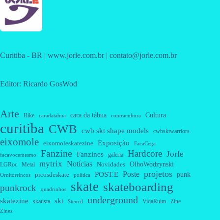
Curitiba - BR | www.jorle.com.br | contato@jorle.com.br
Editor: Ricardo GosWod
Arte
cara da tábua
Cultura
Bike
caradatabua
contracultura
curitiba
CWB
cwb skt shape models
cwbsktwarriors
eixomole
Exposição
eixomoleskatezine
FacaCega
Fanzine
Hardcore
Jorle
Fanzines
galeria
facavocemesmo
mytrix
Notícias
OlhoWodzynski
Novidades
Metal
LGRoc
projetos
Poste
POST.E
punk
picosdeskate
Ornitorrincos
política
skate
skateboarding
punkrock
quadrinhos
underground
skatezine
skt
skatista
VidaRuim
Zine
Stencil
Zines