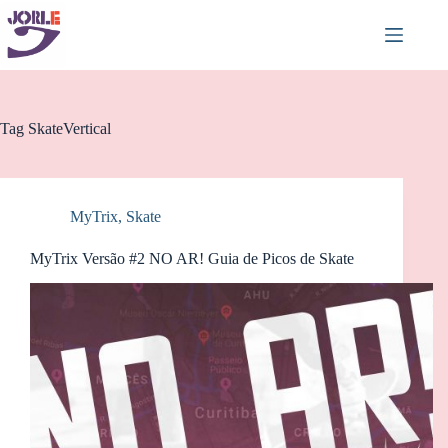
Pular
para
o
conteúdo
Tag
SkateVertical
MyTrix
,
Skate
MyTrix Versão #2 NO AR! Guia de Picos de Skate