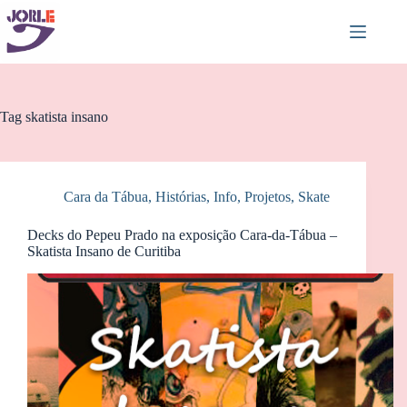
Pular
para
o
conteúdo
Tag
skatista insano
Cara da Tábua
,
Histórias
,
Info
,
Projetos
,
Skate
Decks do Pepeu Prado na exposição Cara-da-Tábua –
Skatista Insano de Curitiba