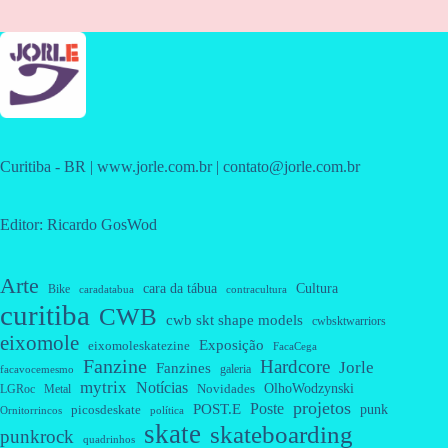
Curitiba - BR | www.jorle.com.br | contato@jorle.com.br
Editor: Ricardo GosWod
Arte
cara da tábua
Cultura
Bike
caradatabua
contracultura
curitiba
CWB
cwb skt shape models
cwbsktwarriors
eixomole
Exposição
eixomoleskatezine
FacaCega
Fanzine
Hardcore
Jorle
Fanzines
galeria
facavocemesmo
mytrix
Notícias
OlhoWodzynski
Novidades
Metal
LGRoc
projetos
Poste
POST.E
punk
picosdeskate
Ornitorrincos
política
skate
skateboarding
punkrock
quadrinhos