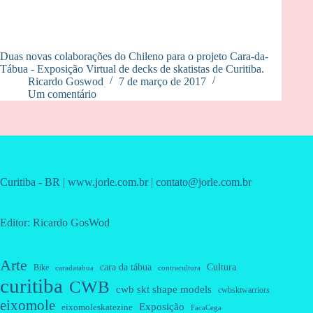
Duas novas colaborações do Chileno para o projeto Cara-da-
Tábua - Exposição Virtual de decks de skatistas de Curitiba.
Ricardo Goswod
7 de março de 2017
Um comentário
Curitiba - BR | www.jorle.com.br | contato@jorle.com.br
Editor: Ricardo GosWod
Arte
cara da tábua
Cultura
Bike
caradatabua
contracultura
curitiba
CWB
cwb skt shape models
cwbsktwarriors
eixomole
Exposição
eixomoleskatezine
FacaCega