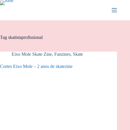
Pular
para
o
conteúdo
Tag
skatistaprofissional
Eixo Mole Skate Zine
,
Fanzines
,
Skate
Cortes Eixo Mole – 2 anos de skatezine