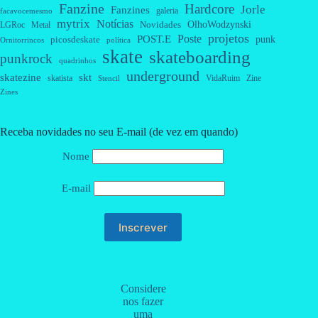
Fanzine
Hardcore
Jorle
Fanzines
galeria
facavocemesmo
mytrix
Notícias
OlhoWodzynski
Novidades
Metal
LGRoc
projetos
Poste
POST.E
punk
picosdeskate
Ornitorrincos
política
skate
skateboarding
punkrock
quadrinhos
underground
skatezine
skt
skatista
VidaRuim
Zine
Stencil
Zines
Receba novidades no seu E-mail (de vez em quando)
Nome
E-mail
Considere
nos fazer
uma