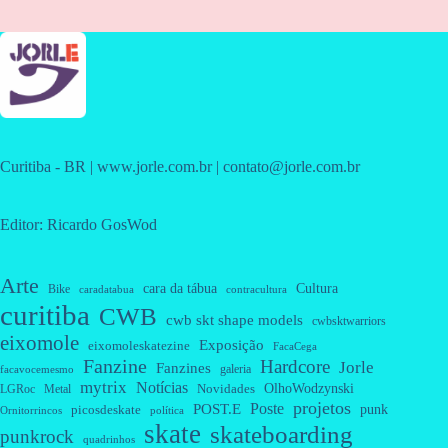
Curitiba - BR | www.jorle.com.br | contato@jorle.com.br
Editor: Ricardo GosWod
Arte
cara da tábua
Cultura
Bike
caradatabua
contracultura
curitiba
CWB
cwb skt shape models
cwbsktwarriors
eixomole
Exposição
eixomoleskatezine
FacaCega
Fanzine
Hardcore
Jorle
Fanzines
galeria
facavocemesmo
mytrix
Notícias
OlhoWodzynski
Novidades
Metal
LGRoc
projetos
Poste
POST.E
punk
picosdeskate
Ornitorrincos
política
skate
skateboarding
punkrock
quadrinhos