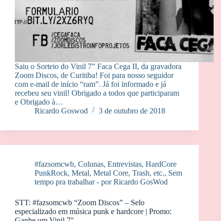
Saiu o Sorteio do Vinil 7” Faca Cega II, da gravadora
Zoom Discos, de Curitiba! Foi para nosso seguidor
com e-mail de início “ram”. Já foi informado e já
recebeu seu vinil! Obrigado a todos que participaram
e Obrigado à…
Ricardo Goswod
3 de outubro de 2018
#fazsomcwb
,
Colunas
,
Entrevistas
,
HardCore
PunkRock
,
Metal, Metal Core, Trash, etc.
,
Sem
tempo pra trabalhar - por Ricardo GosWod
STT: #fazsomcwb “Zoom Discos” – Selo
especializado em música punk e hardcore | Promo:
Ganhe um Vinil 7″