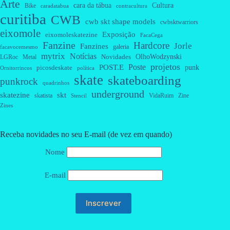
Arte
cara da tábua
Cultura
Bike
caradatabua
contracultura
curitiba
CWB
cwb skt shape models
cwbsktwarriors
eixomole
Exposição
eixomoleskatezine
FacaCega
Fanzine
Hardcore
Jorle
Fanzines
galeria
facavocemesmo
mytrix
Notícias
OlhoWodzynski
Novidades
Metal
LGRoc
projetos
Poste
POST.E
punk
picosdeskate
Ornitorrincos
política
skate
skateboarding
punkrock
quadrinhos
underground
skatezine
skt
skatista
VidaRuim
Zine
Stencil
Zines
Receba novidades no seu E-mail (de vez em quando)
Nome
E-mail