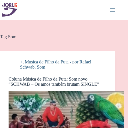
Pular
para
o
conteúdo
Tag
Som
+
,
Musica de Filho da Puta - por Rafael
Schwab
,
Som
Coluna Música de Filho da Puta: Som novo
“SCHWAB – Os amos também brutam SINGLE”