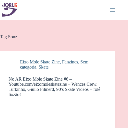
Pular
para
o
conteúdo
Tag
Sonz
Eixo Mole Skate Zine
,
Fanzines
,
Sem
categoria
,
Skate
No AR Eixo Mole Skate Zine #6 –
Youtube.com/eixomoleskatezine – Wences Crew,
Turkinho, Giulio Filmerd, 90’s Skate Videos + rolê
tiozão!