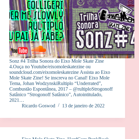
Sonz #4 Trilha Sonora do Eixo Mole Skate Zine
4.Ouça no Youtube/eixomoleskatezine ou
soundcloud.com/eixomoleskatezine Assista ao Eixo
Mole Skate Zine! Se inscreva no Canal! Eixo Mole
Tema, Johan WodzynskiRultiplo “Underrated”,
Combustão Espontânea, 2017 – @rultiploStrogonoff
Satânico “Strogonoff Satânico”, Autointitulado,
2021…
Ricardo Goswod
13 de janeiro de 2022