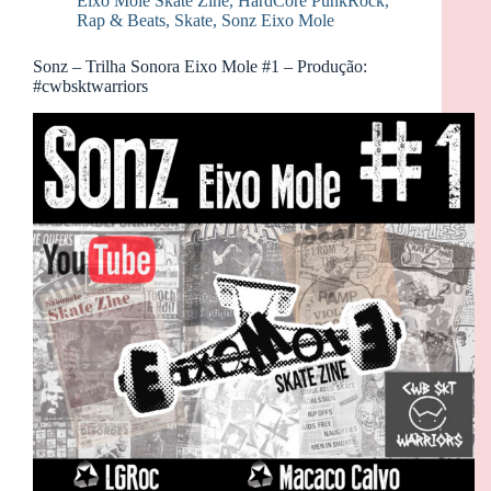
Eixo Mole Skate Zine
,
HardCore PunkRock
,
Rap & Beats
,
Skate
,
Sonz Eixo Mole
Sonz – Trilha Sonora Eixo Mole #1 – Produção:
#cwbsktwarriors