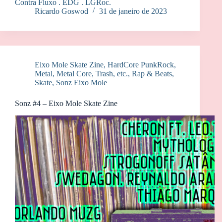
Contra Fluxo . EDG . LGRoc.
Ricardo Goswod
31 de janeiro de 2023
Eixo Mole Skate Zine
,
HardCore PunkRock
,
Metal, Metal Core, Trash, etc.
,
Rap & Beats
,
Skate
,
Sonz Eixo Mole
Sonz #4 – Eixo Mole Skate Zine