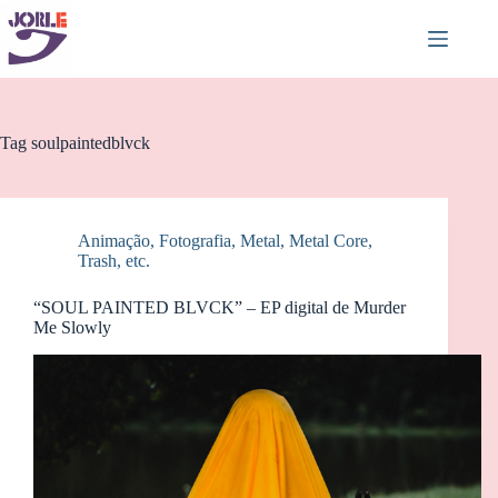
Pular
para
o
conteúdo
Tag
soulpaintedblvck
Animação
,
Fotografia
,
Metal, Metal Core,
Trash, etc.
“SOUL PAINTED BLVCK” – EP digital de Murder
Me Slowly