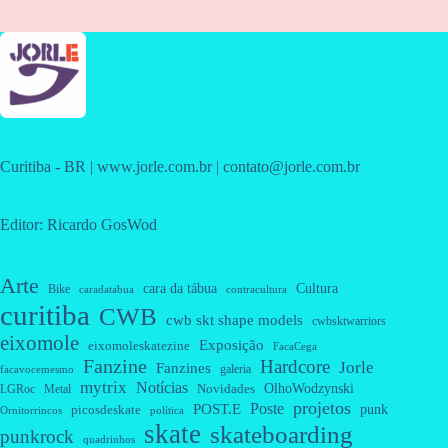
Curitiba - BR | www.jorle.com.br | contato@jorle.com.br
Editor: Ricardo GosWod
Arte
cara da tábua
Cultura
Bike
caradatabua
contracultura
curitiba
CWB
cwb skt shape models
cwbsktwarriors
eixomole
Exposição
eixomoleskatezine
FacaCega
Fanzine
Hardcore
Jorle
Fanzines
galeria
facavocemesmo
mytrix
Notícias
OlhoWodzynski
Novidades
Metal
LGRoc
projetos
Poste
POST.E
punk
picosdeskate
Ornitorrincos
política
skate
skateboarding
punkrock
quadrinhos