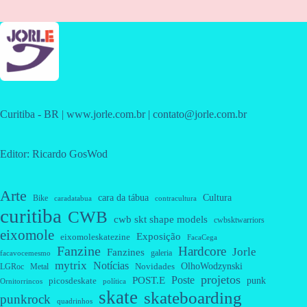
Curitiba - BR | www.jorle.com.br | contato@jorle.com.br
Editor: Ricardo GosWod
Arte
cara da tábua
Cultura
Bike
caradatabua
contracultura
curitiba
CWB
cwb skt shape models
cwbsktwarriors
eixomole
Exposição
eixomoleskatezine
FacaCega
Fanzine
Hardcore
Jorle
Fanzines
galeria
facavocemesmo
mytrix
Notícias
OlhoWodzynski
Novidades
Metal
LGRoc
projetos
Poste
POST.E
punk
picosdeskate
Ornitorrincos
política
skate
skateboarding
punkrock
quadrinhos