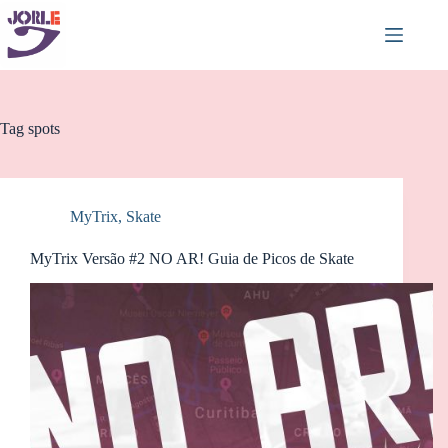
Pular
para
o
conteúdo
Tag
spots
MyTrix
,
Skate
MyTrix Versão #2 NO AR! Guia de Picos de Skate