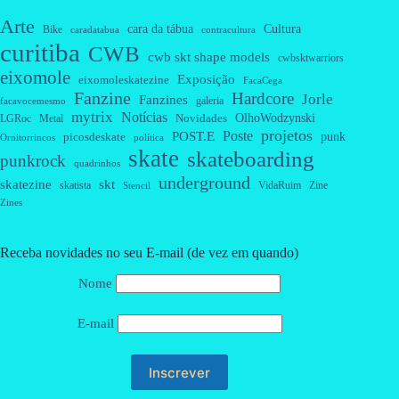
Arte
cara da tábua
Cultura
Bike
caradatabua
contracultura
curitiba
CWB
cwb skt shape models
cwbsktwarriors
eixomole
Exposição
eixomoleskatezine
FacaCega
Fanzine
Hardcore
Jorle
Fanzines
galeria
facavocemesmo
mytrix
Notícias
OlhoWodzynski
Novidades
Metal
LGRoc
projetos
Poste
POST.E
punk
picosdeskate
Ornitorrincos
política
skate
skateboarding
punkrock
quadrinhos
underground
skatezine
skt
skatista
VidaRuim
Zine
Stencil
Zines
Receba novidades no seu E-mail (de vez em quando)
Nome
E-mail