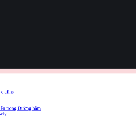
 e afins
hiến trong Đường hầm
owly