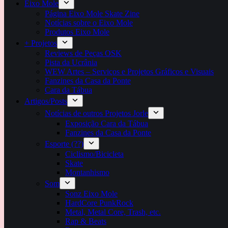
Eixo Mole
Página Eixo Mole Skate Zine
Notícias sobre o Eixo Mole
Produtos Eixo Mole
+ Projetos
Reviews de Peças OSK
Pista da Ucrânia
WEW Artes – Serviços e Projetos Gráficos e Visuais
Fanzines da Casa da Ponte
Cara da Tábua
Artigos/Posts
Notícias de outros Projetos Jorle
Exposição Cara da Tábua
Fanzines da Casa da Ponte
Esporte (??)
Ciclismo/Bicicleta
Skate
Montanhismo
Som
Sonz Eixo Mole
HardCore PunkRock
Metal, Metal Core, Trash, etc.
Rap & Beats