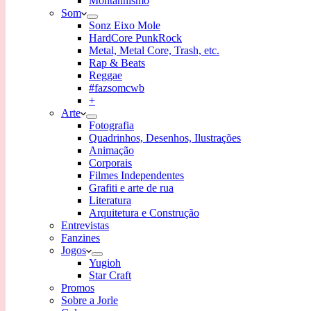
Montanhismo
Som
Sonz Eixo Mole
HardCore PunkRock
Metal, Metal Core, Trash, etc.
Rap & Beats
Reggae
#fazsomcwb
+
Arte
Fotografia
Quadrinhos, Desenhos, Ilustrações
Animação
Corporais
Filmes Independentes
Grafiti e arte de rua
Literatura
Arquitetura e Construção
Entrevistas
Fanzines
Jogos
Yugioh
Star Craft
Promos
Sobre a Jorle