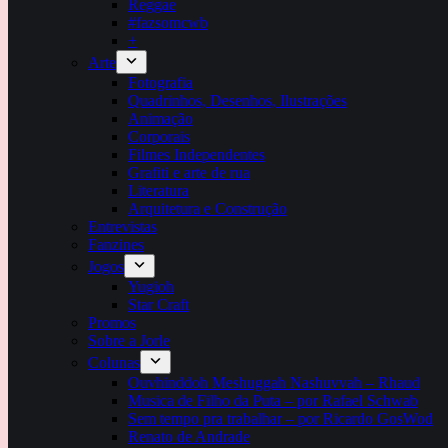
Reggae
#fazsomcwb
+
Arte
Fotografia
Quadrinhos, Desenhos, Ilustrações
Animação
Corporais
Filmes Independentes
Grafiti e arte de rua
Literatura
Arquitetura e Construção
Entrevistas
Fanzines
Jogos
Yugioh
Star Craft
Promos
Sobre a Jorle
Colunas
Ouvhinddoh Meshuggah Nashuvvah – Rhaud
Musica de Filho da Puta – por Rafael Schwab
Sem tempo pra trabalhar – por Ricardo GosWod
Renato de Andrade