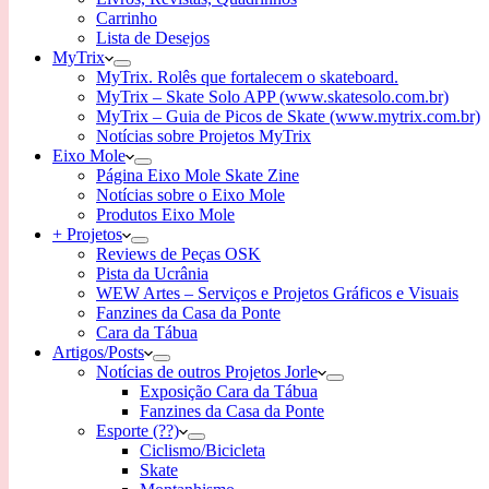
Carrinho
Lista de Desejos
MyTrix
MyTrix. Rolês que fortalecem o skateboard.
MyTrix – Skate Solo APP (www.skatesolo.com.br)
MyTrix – Guia de Picos de Skate (www.mytrix.com.br)
Notícias sobre Projetos MyTrix
Eixo Mole
Página Eixo Mole Skate Zine
Notícias sobre o Eixo Mole
Produtos Eixo Mole
+ Projetos
Reviews de Peças OSK
Pista da Ucrânia
WEW Artes – Serviços e Projetos Gráficos e Visuais
Fanzines da Casa da Ponte
Cara da Tábua
Artigos/Posts
Notícias de outros Projetos Jorle
Exposição Cara da Tábua
Fanzines da Casa da Ponte
Esporte (??)
Ciclismo/Bicicleta
Skate