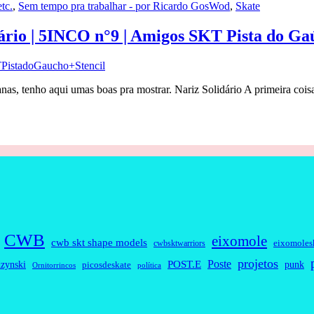
tc.
,
Sem tempo pra trabalhar - por Ricardo GosWod
,
Skate
ário | 5INCO n°9 | Amigos SKT Pista do Gaú
nas, tenho aqui umas boas pra mostrar. Nariz Solidário A primeira cois
CWB
eixomole
cwb skt shape models
eixomoles
cwbsktwarriors
projetos
Poste
zynski
POST.E
punk
picosdeskate
Ornitorrincos
política