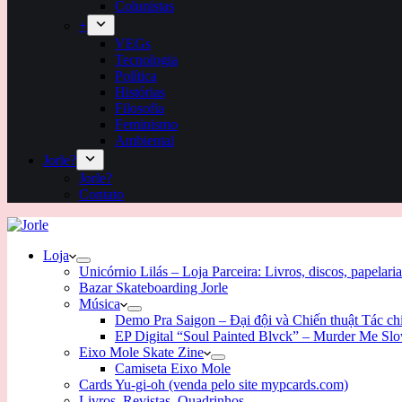
Colunistas
+
VEGs
Tecnologia
Política
Histórias
Filosofia
Feminismo
Ambiental
Jorle?
Jorle?
Contato
Loja
Unicórnio Lilás – Loja Parceira: Livros, discos, papelaria
Bazar Skateboarding Jorle
Música
Demo Pra Saigon – Đại đội và Chiến thuật Tác c
EP Digital “Soul Painted Blvck” – Murder Me Sl
Eixo Mole Skate Zine
Camiseta Eixo Mole
Cards Yu-gi-oh (venda pelo site mypcards.com)
Livros, Revistas, Quadrinhos