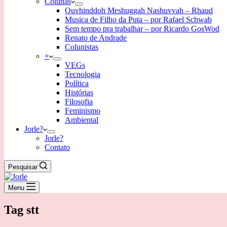
Colunas
Ouvhinddoh Meshuggah Nashuvvah – Rhaud
Musica de Filho da Puta – por Rafael Schwab
Sem tempo pra trabalhar – por Ricardo GosWod
Renato de Andrade
Colunistas
+
VEGs
Tecnologia
Política
Histórias
Filosofia
Feminismo
Ambiental
Jorle?
Jorle?
Contato
Pesquisar
Menu
Tag
stt