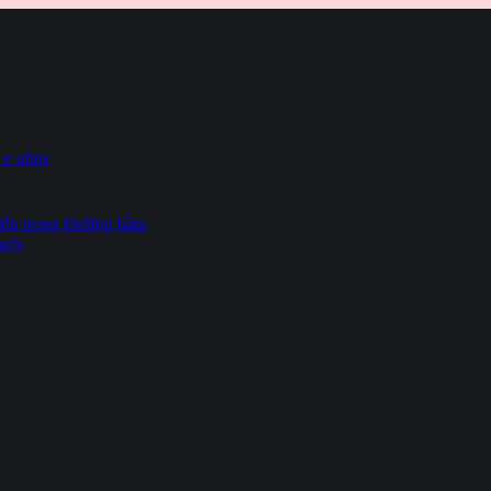
 e afins
hiến trong Đường hầm
owly