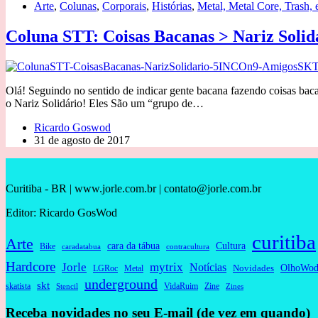
Arte
,
Colunas
,
Corporais
,
Histórias
,
Metal, Metal Core, Trash, e
Coluna STT: Coisas Bacanas > Nariz Solid
Olá! Seguindo no sentido de indicar gente bacana fazendo coisas baca
o Nariz Solidário! Eles São um “grupo de…
Ricardo Goswod
31 de agosto de 2017
Curitiba - BR | www.jorle.com.br | contato@jorle.com.br
Editor: Ricardo GosWod
curitiba
Arte
cara da tábua
Cultura
Bike
caradatabua
contracultura
Hardcore
Jorle
mytrix
Notícias
OlhoWod
Novidades
Metal
LGRoc
underground
skt
skatista
VidaRuim
Zine
Stencil
Zines
Receba novidades no seu E-mail (de vez em quando)