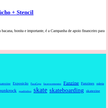
cho + Stencil
a bacana, bonita e importante, é a Campanha de apoio financeiro para
Fanzine
Fanzines
Exposição
katezine
galeria
FacaCega
facavocemesmo
skate
skateboarding
punkrock
skatezine
quadrinhos