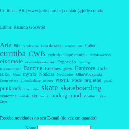
Curitiba - BR | www.jorle.com.br | contato@jorle.com.br
Editor: Ricardo GosWod
Arte
cara da tábua
Cultura
Bike
caradatabua
contracultura
curitiba
CWB
cwb skt shape models
cwbsktwarriors
eixomole
Exposição
eixomoleskatezine
FacaCega
Fanzine
Hardcore
Jorle
Fanzines
galeria
facavocemesmo
mytrix
Notícias
OlhoWodzynski
Novidades
Metal
LGRoc
projetos
Poste
POST.E
punk
picosdeskate
Ornitorrincos
política
skate
skateboarding
punkrock
quadrinhos
underground
skatezine
skt
skatista
VidaRuim
Zine
Stencil
Zines
Receba novidades no seu E-mail (de vez em quando)
Nome