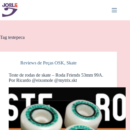
Pular
para
o
conteúdo
Tag
testepeca
Reviews de Peças OSK
,
Skate
Teste de rodas de skate – Roda Friends 53mm 99A.
Por Ricardo @eixomole @mytrix.skt