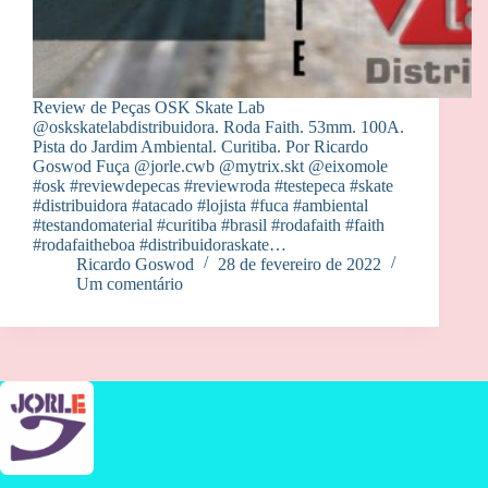
Review de Peças OSK Skate Lab
@oskskatelabdistribuidora. Roda Faith. 53mm. 100A.
Pista do Jardim Ambiental. Curitiba. Por Ricardo
Goswod Fuça @jorle.cwb @mytrix.skt @eixomole
#osk #reviewdepecas #reviewroda #testepeca #skate
#distribuidora #atacado #lojista #fuca #ambiental
#testandomaterial #curitiba #brasil #rodafaith #faith
#rodafaitheboa #distribuidoraskate…
Ricardo Goswod
28 de fevereiro de 2022
Um comentário