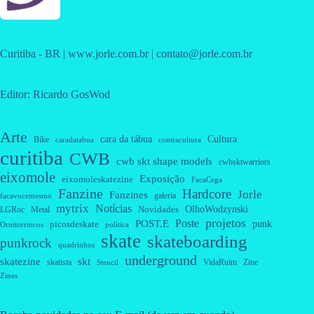
Curitiba - BR | www.jorle.com.br | contato@jorle.com.br
Editor: Ricardo GosWod
Arte
cara da tábua
Cultura
Bike
caradatabua
contracultura
curitiba
CWB
cwb skt shape models
cwbsktwarriors
eixomole
Exposição
eixomoleskatezine
FacaCega
Fanzine
Hardcore
Jorle
Fanzines
galeria
facavocemesmo
mytrix
Notícias
OlhoWodzynski
Novidades
Metal
LGRoc
projetos
Poste
POST.E
punk
picosdeskate
Ornitorrincos
política
skate
skateboarding
punkrock
quadrinhos
underground
skatezine
skt
skatista
VidaRuim
Zine
Stencil
Zines