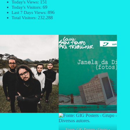
151
Today's Views:
69
Today's Visitors:
896
Last 7 Days Views:
232.288
Total Visitors:
Fonte: GIG Posters - Grupo -