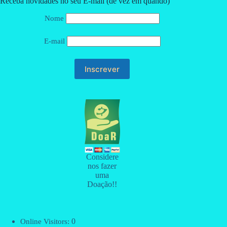
Receba novidades no seu E-mail (de vez em quando)
Nome
E-mail
Considere
nos fazer
uma
Doação!!
0
Online Visitors: