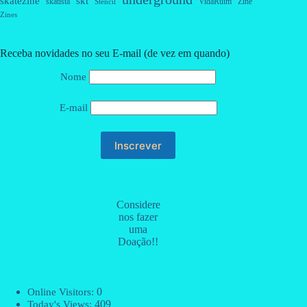
skatezine
skt
skatista
VidaRuim
Zine
Stencil
Zines
Receba novidades no seu E-mail (de vez em quando)
Nome
E-mail
Considere
nos fazer
uma
Doação!!
0
Online Visitors:
409
Today's Views: