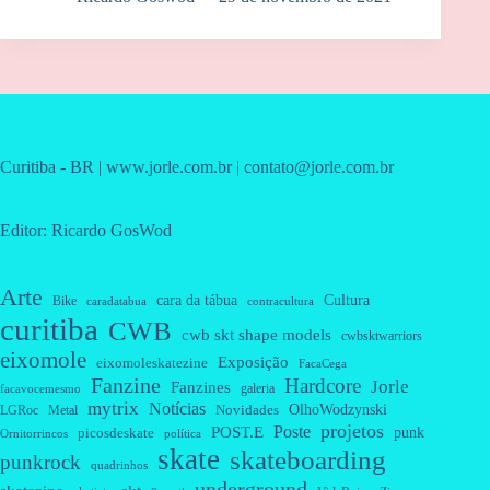
Curitiba - BR | www.jorle.com.br | contato@jorle.com.br
Editor: Ricardo GosWod
Arte
cara da tábua
Cultura
Bike
caradatabua
contracultura
curitiba
CWB
cwb skt shape models
cwbsktwarriors
eixomole
Exposição
eixomoleskatezine
FacaCega
Fanzine
Hardcore
Jorle
Fanzines
galeria
facavocemesmo
mytrix
Notícias
OlhoWodzynski
Novidades
Metal
LGRoc
projetos
Poste
POST.E
punk
picosdeskate
Ornitorrincos
política
skate
skateboarding
punkrock
quadrinhos
underground