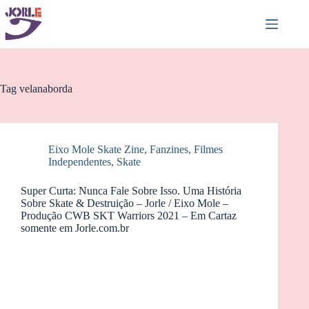
Pular
para
o
conteúdo
Tag
velanaborda
Eixo Mole Skate Zine
,
Fanzines
,
Filmes
Independentes
,
Skate
Super Curta: Nunca Fale Sobre Isso. Uma História
Sobre Skate & Destruição – Jorle / Eixo Mole –
Produção CWB SKT Warriors 2021 – Em Cartaz
somente em Jorle.com.br