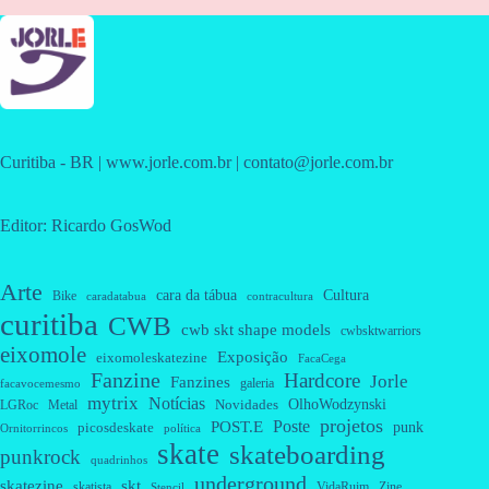
Curitiba - BR | www.jorle.com.br | contato@jorle.com.br
Editor: Ricardo GosWod
Arte
cara da tábua
Cultura
Bike
caradatabua
contracultura
curitiba
CWB
cwb skt shape models
cwbsktwarriors
eixomole
Exposição
eixomoleskatezine
FacaCega
Fanzine
Hardcore
Jorle
Fanzines
galeria
facavocemesmo
mytrix
Notícias
OlhoWodzynski
Novidades
Metal
LGRoc
projetos
Poste
POST.E
punk
picosdeskate
Ornitorrincos
política
skate
skateboarding
punkrock
quadrinhos
underground
skatezine
skt
skatista
VidaRuim
Zine
Stencil