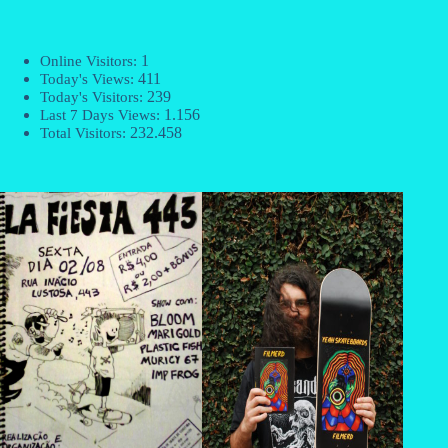
1
Online Visitors:
411
Today's Views:
239
Today's Visitors:
1.156
Last 7 Days Views:
232.458
Total Visitors: