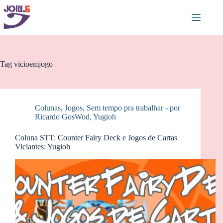
Pular
para
o
conteúdo
Tag
vicioemjogo
Colunas
,
Jogos
,
Sem tempo pra trabalhar - por
Ricardo GosWod
,
Yugioh
Coluna STT: Counter Fairy Deck e Jogos de Cartas
Viciantes: Yugioh