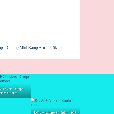
Ramp – Champ Mini Ramp Amador Skt no
G Posters - Grupo -
rsos autores.
RGW + Alberto Sórdido - 1998