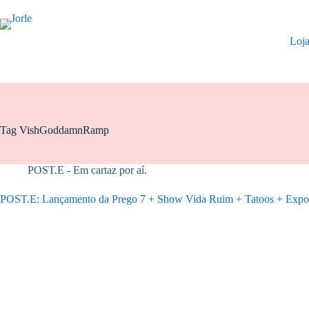
Pular
para
o
Loj
conteúdo
Tag
VishGoddamnRamp
POST.E - Em cartaz por aí.
POST.E: Lançamento da Prego 7 + Show Vida Ruim + Tatoos + Expo