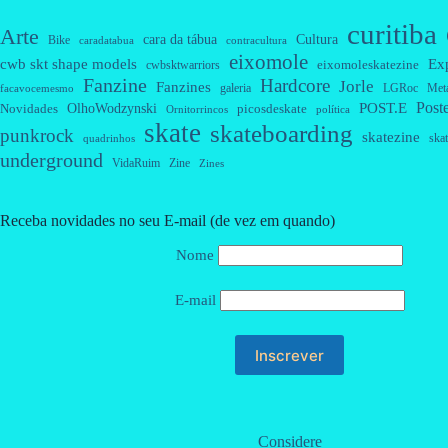
curitiba
Arte
cara da tábua
Cultura
Bike
caradatabua
contracultura
eixomole
cwb skt shape models
Ex
eixomoleskatezine
cwbsktwarriors
Fanzine
Hardcore
Jorle
Fanzines
galeria
Met
LGRoc
facavocemesmo
Post
OlhoWodzynski
POST.E
Novidades
picosdeskate
Ornitorrincos
política
skate
skateboarding
punkrock
skatezine
skat
quadrinhos
underground
VidaRuim
Zine
Zines
Receba novidades no seu E-mail (de vez em quando)
Nome
E-mail
Considere