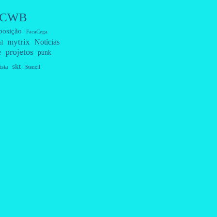
CWB
posição
FacaCega
mytrix
Notícias
al
projetos
e
punk
skt
ista
Stencil