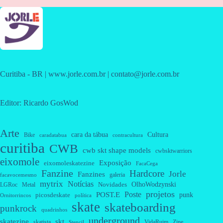
Curitiba - BR | www.jorle.com.br | contato@jorle.com.br
Editor: Ricardo GosWod
Arte
cara da tábua
Cultura
Bike
caradatabua
contracultura
curitiba
CWB
cwb skt shape models
cwbsktwarriors
eixomole
Exposição
eixomoleskatezine
FacaCega
Fanzine
Hardcore
Jorle
Fanzines
galeria
facavocemesmo
mytrix
Notícias
OlhoWodzynski
Novidades
Metal
LGRoc
projetos
Poste
POST.E
punk
picosdeskate
Ornitorrincos
política
skate
skateboarding
punkrock
quadrinhos
underground
skatezine
skt
skatista
VidaRuim
Zine
Stencil