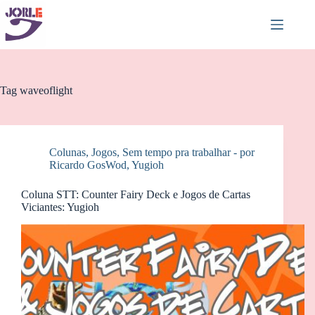
Pular
para
o
conteúdo
Tag
waveoflight
Colunas
,
Jogos
,
Sem tempo pra trabalhar - por
Ricardo GosWod
,
Yugioh
Coluna STT: Counter Fairy Deck e Jogos de Cartas
Viciantes: Yugioh