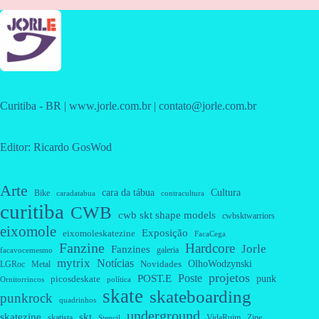
Curitiba - BR | www.jorle.com.br | contato@jorle.com.br
Editor: Ricardo GosWod
Arte
cara da tábua
Cultura
Bike
caradatabua
contracultura
curitiba
CWB
cwb skt shape models
cwbsktwarriors
eixomole
Exposição
eixomoleskatezine
FacaCega
Fanzine
Hardcore
Jorle
Fanzines
galeria
facavocemesmo
mytrix
Notícias
OlhoWodzynski
Novidades
Metal
LGRoc
projetos
Poste
POST.E
punk
picosdeskate
Ornitorrincos
política
skate
skateboarding
punkrock
quadrinhos
underground
skatezine
skt
skatista
VidaRuim
Zine
Stencil