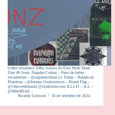
(video resumão) Trilha Sonora do Eixo Mole Skate
Zine #6 Sonz: Napalm Cobras – Parei de beber
socialmente – @‌napalmcobras Le Trutas – Balada da
Pistoleira – @‌letrutas Ornitorrincos – Brand Flag –
@‌villaverdedaniel @ornitorrincosss ILLLIT – ILL –
@‌illlitofficial…
Ricardo Goswod
16 de setembro de 2024