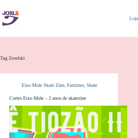
Pular
para
o
Loj
conteúdo
Tag
Zeselski
Eixo Mole Skate Zine
,
Fanzines
,
Skate
Cortes Eixo Mole – 2 anos de skatezine