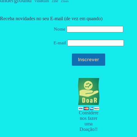
VidaRuim
Zine
Zines
Receba novidades no seu E-mail (de vez em quando)
Nome
E-mail
Considere
nos fazer
uma
Doação!!