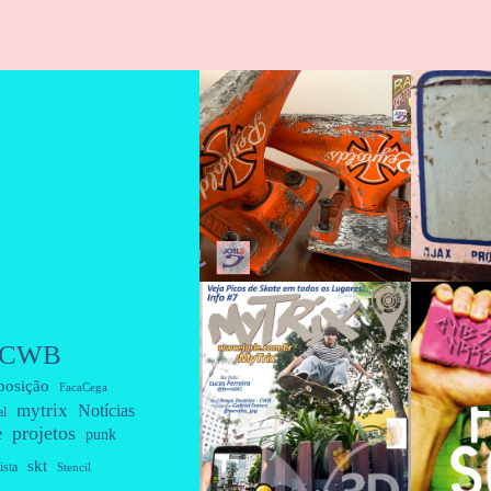
CWB
posição
FacaCega
mytrix
Notícias
al
projetos
e
punk
skt
ista
Stencil