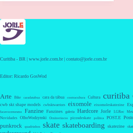
Curitiba - BR | www.jorle.com.br | contato@jorle.com.br
Editor: Ricardo GosWod
curitiba
Arte
cara da tábua
Cultura
Bike
caradatabua
contracultura
eixomole
cwb skt shape models
Ex
eixomoleskatezine
cwbsktwarriors
Fanzine
Hardcore
Jorle
Fanzines
galeria
Met
LGRoc
facavocemesmo
Post
OlhoWodzynski
POST.E
Novidades
picosdeskate
Ornitorrincos
política
skate
skateboarding
punkrock
skatezine
skat
quadrinhos
underground