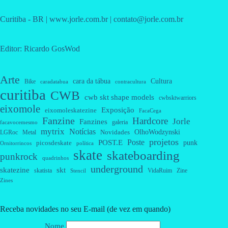
Curitiba - BR | www.jorle.com.br | contato@jorle.com.br
Editor: Ricardo GosWod
Arte
cara da tábua
Cultura
Bike
caradatabua
contracultura
curitiba
CWB
cwb skt shape models
cwbsktwarriors
eixomole
Exposição
eixomoleskatezine
FacaCega
Fanzine
Hardcore
Jorle
Fanzines
galeria
facavocemesmo
mytrix
Notícias
OlhoWodzynski
Novidades
Metal
LGRoc
projetos
Poste
POST.E
punk
picosdeskate
Ornitorrincos
política
skate
skateboarding
punkrock
quadrinhos
underground
skatezine
skt
skatista
VidaRuim
Zine
Stencil
Zines
Receba novidades no seu E-mail (de vez em quando)
Nome