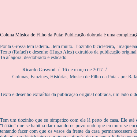
Coluna Música de Filho da Puta: Publicação dobrada é uma complicaç
Ponta Grossa tem ladeira... tem muito. Tiozinho bicicleteiro, "maquela
Texto (Rafael) e desenho (Hugo Alex) extraídos da publicação original
Ta aí agora: desdobrado e esticado.
Ricardo Goswod
16 de março de 2017
Colunas
,
Fanzines
,
Histórias
,
Musica de Filho da Puta - por Ra
Texto e desenho extraídos da publicação original dobrada, um lado o de
Tem um tiozinho que eu simpatizo com ele lá perto de casa. Ele até
“bããão” que se habitua dar quando os povo onde que eu moro se 
tentando fazer com que os vasos da frente da casa permanecessem do
dobrada pro bicicleteiro sem querer, através de um vento fudido que e