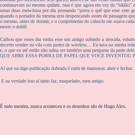
continuavam no mesmo quilate, mas é que agora em vez do “bããão”
umas duas meia-hora por dia pensando “porra o quê que esse ente gr
quando o portador da mesma urra despencando assim de passagem que n
o mesmo, antes de dormir, e o cumprimento do caboclo me soava cada 
morre o dublê.
Calhou que esses dia vinha esse um amigo subindo a descida, esbafor
decerto vender na vila com partes de wireless… Eu tava na minha rotin
e, o que eu até então não sabia ser também uma pergunta da parte
QUE ABRE ESSA PORRA DE PAPEL QUE VOCE INVENTOU PIÁ
Aí que eu digo publicação dobrada é ruim de manusear, abrir e fechar.
E na verdade isso aí tanto faz, maquelado, meu amigo.
É tudo mentira, nunca aconteceu e os desenhos são de Hugo Alex.