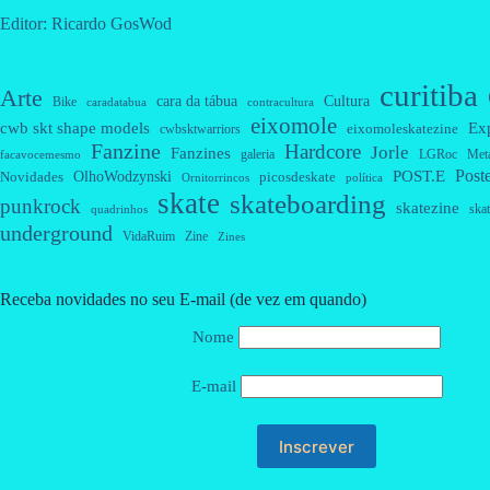
Editor: Ricardo GosWod
curitiba
Arte
cara da tábua
Cultura
Bike
caradatabua
contracultura
eixomole
cwb skt shape models
Ex
eixomoleskatezine
cwbsktwarriors
Fanzine
Hardcore
Jorle
Fanzines
galeria
Met
LGRoc
facavocemesmo
Post
OlhoWodzynski
POST.E
Novidades
picosdeskate
Ornitorrincos
política
skate
skateboarding
punkrock
skatezine
skat
quadrinhos
underground
VidaRuim
Zine
Zines
Receba novidades no seu E-mail (de vez em quando)
Nome
E-mail