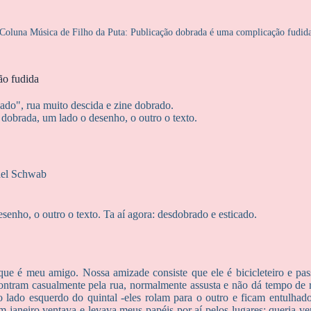
Coluna Música de Filho da Puta: Publicação dobrada é uma complicação fudid
ão fudida
aado", rua muito descida e zine dobrado.
 dobrada, um lado o desenho, o outro o texto.
fael Schwab
senho, o outro o texto. Ta aí agora: desdobrado e esticado.
 que é meu amigo. Nossa amizade consiste que ele é bicicleteiro e p
encontram casualmente pela rua, normalmente assusta e não dá te
 lado esquerdo do quintal -eles rolam para o outro e ficam entulhad
m janeiro ventava e levava meus papéis por aí pelos lugares; queria v