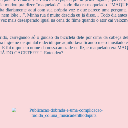
 ele mudou pra dizer “maquelado”…todo dia era maquelado. “MAQUE
ita diariamente aqui com sua própria voz e que parece uma pergunta 
em lóke…”. Minha rua é muito descida eu já disse… Todo dia antes de 
vez mais desesperado igual na cena do filme quando o ator cai velozm
ido, carregando só o guidão da bicicleta dele por cima da cabeça de
a íngreme de quintal e decidi que aquilo tava ficando meio inusitado e
 dele. E foi o que em nome da nossa amizade eu fiz, e maquelado 
 DO CACETE??? “ Entendeu?