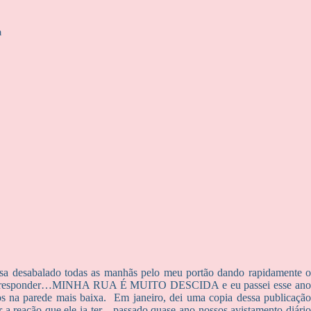
a
assa desabalado todas as manhãs pelo meu portão dando rapidamente o
mpo de responder…MINHA RUA É MUITO DESCIDA e eu passei esse ano
os na parede mais baixa. Em janeiro, dei uma copia dessa publicação
er a reação que ele ia ter…passado quase ano nossos avistamento diário