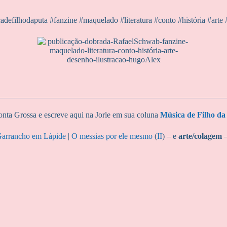
efilhodaputa #fanzine #maquelado #literatura #conto #história #art
onta Grossa e escreve aqui na Jorle em sua coluna
Música de Filho da
arrancho em Lápide
|
O messias por ele mesmo
(
II
) – e
arte/colagem