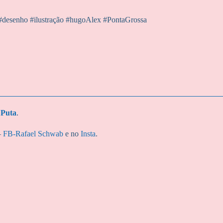
e #desenho #ilustração #hugoAlex #PontaGrossa
 Puta
.
–
FB-Rafael Schwab
e no
Insta
.