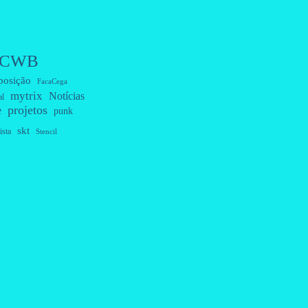
CWB
posição
FacaCega
mytrix
Notícias
al
projetos
e
punk
skt
ista
Stencil