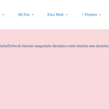
a
MyTrix
Eixo Mole
+ Projetos