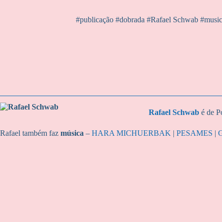
#publicação #dobrada #Rafael Schwab #musicad
Rafael Schwab
é de P
Rafael também faz
música
–
HARA MICHUERBAK
|
PESAMES
|
G