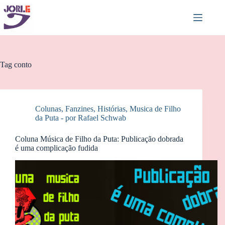
Pular
para
o
conteúdo
Tag
conto
Colunas
,
Fanzines
,
Histórias
,
Musica de Filho
da Puta - por Rafael Schwab
Coluna Música de Filho da Puta: Publicação dobrada
é uma complicação fudida