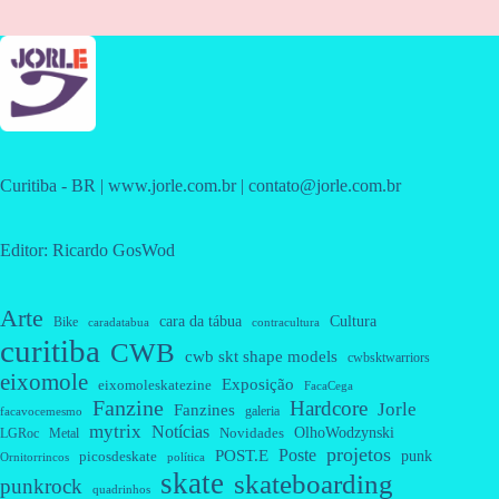
Curitiba - BR | www.jorle.com.br | contato@jorle.com.br
Editor: Ricardo GosWod
Arte
cara da tábua
Cultura
Bike
caradatabua
contracultura
curitiba
CWB
cwb skt shape models
cwbsktwarriors
eixomole
Exposição
eixomoleskatezine
FacaCega
Fanzine
Hardcore
Jorle
Fanzines
galeria
facavocemesmo
mytrix
Notícias
OlhoWodzynski
Novidades
Metal
LGRoc
projetos
Poste
POST.E
punk
picosdeskate
Ornitorrincos
política
skate
skateboarding
punkrock
quadrinhos