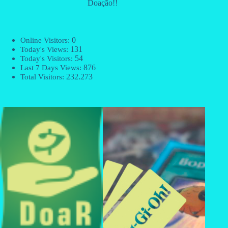
Doação!!
0
Online Visitors:
131
Today's Views:
54
Today's Visitors:
876
Last 7 Days Views:
232.273
Total Visitors: