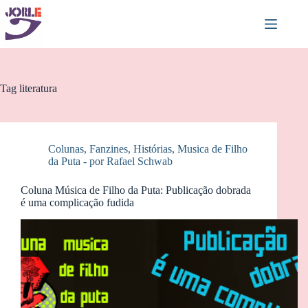
Pular
para
o
conteúdo
Tag
literatura
Colunas
,
Fanzines
,
Histórias
,
Musica de Filho
da Puta - por Rafael Schwab
Coluna Música de Filho da Puta: Publicação dobrada
é uma complicação fudida