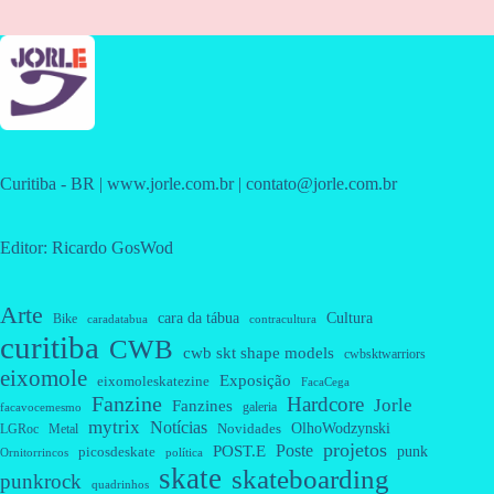
Curitiba - BR | www.jorle.com.br | contato@jorle.com.br
Editor: Ricardo GosWod
Arte
cara da tábua
Cultura
Bike
caradatabua
contracultura
curitiba
CWB
cwb skt shape models
cwbsktwarriors
eixomole
Exposição
eixomoleskatezine
FacaCega
Fanzine
Hardcore
Jorle
Fanzines
galeria
facavocemesmo
mytrix
Notícias
OlhoWodzynski
Novidades
Metal
LGRoc
projetos
Poste
POST.E
punk
picosdeskate
Ornitorrincos
política
skate
skateboarding
punkrock
quadrinhos