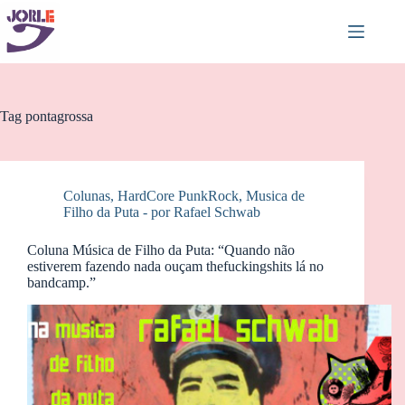
Pular
para
o
conteúdo
Tag
pontagrossa
Colunas
,
HardCore PunkRock
,
Musica de
Filho da Puta - por Rafael Schwab
Coluna Música de Filho da Puta: “Quando não
estiverem fazendo nada ouçam thefuckingshits lá no
bandcamp.”