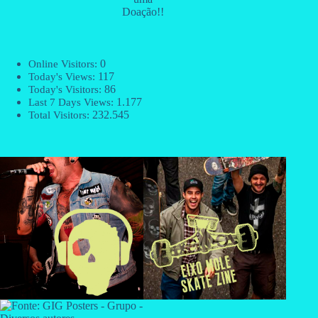
Doação!!
0
Online Visitors:
117
Today's Views:
86
Today's Visitors:
1.177
Last 7 Days Views:
232.545
Total Visitors: