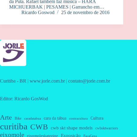
da Puta. Rafael também faz música – HARA
MICHUERBAK | PESAMES | Garrancho em…
Ricardo Goswod
25 de novembro de 2016
Curitiba - BR | www.jorle.com.br | contato@jorle.com.br
Editor: Ricardo GosWod
Arte
cara da tábua
Cultura
Bike
caradatabua
contracultura
curitiba
CWB
cwb skt shape models
cwbsktwarriors
eixomole
Exposição
eixomoleskatezine
FacaCega