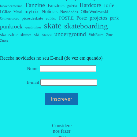
Fanzine
Hardcore
Jorle
Fanzines
galeria
facavocemesmo
mytrix
Notícias
OlhoWodzynski
Novidades
Metal
LGRoc
projetos
Poste
POST.E
punk
picosdeskate
Ornitorrincos
política
skate
skateboarding
punkrock
quadrinhos
underground
skatezine
skt
skatista
VidaRuim
Zine
Stencil
Zines
Receba novidades no seu E-mail (de vez em quando)
Nome
E-mail
Considere
nos fazer
uma