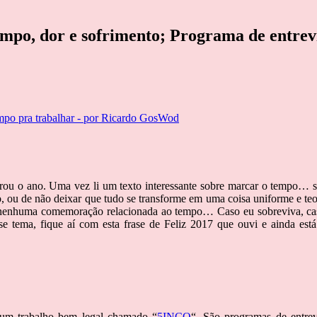
mpo, dor e sofrimento; Programa de entr
po pra trabalhar - por Ricardo GosWod
virou o ano. Uma vez li um texto interessante sobre marcar o tempo… 
do, ou de não deixar que tudo se transforme em uma coisa uniforme e 
 nenhuma comemoração relacionada ao tempo… Caso eu sobreviva, cas
sse tema, fique aí com esta frase de Feliz 2017 que ouvi e ainda es
 um trabalho bem legal chamado “
5INCO
“. São programas de entrev