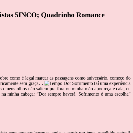
evistas 5INCO; Quadrinho Romance
sobre como é legal marcar as passagens como aniversário, começo do
teoricamente sem graça…
Taí uma experiência
o meus olhos não saltem pra fora ou minha mão apodreça e caia, eu
tá na minha cabeça: “Dor sempre haverá. Sofrimento é uma escolha”
ista com pessoas bacanas onde, a partir um tema escolhido entre 5