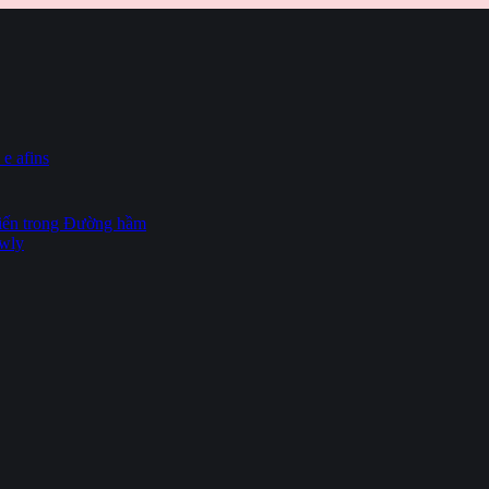
 e afins
hiến trong Đường hầm
owly