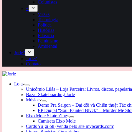
Colunistas
+
VEGs
Tecnologia
Política
Histórias
Filosofia
Feminismo
Ambiental
Jorle?
Jorle?
Contato
Loja
Unicórnio Lilás – Loja Parceira: Livros, discos, papelaria
Bazar Skateboarding Jorle
Música
Demo Pra Saigon – Đại đội và Chiến thuật Tác c
EP Digital “Soul Painted Blvck” – Murder Me Sl
Eixo Mole Skate Zine
Camiseta Eixo Mole
Cards Yu-gi-oh (venda pelo site mypcards.com)
Livros, Revistas, Quadrinhos