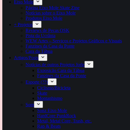
Eixo Mole
Página Eixo Mole Skate Zine
Notícias sobre o Eixo Mole
Produtos Eixo Mole
+ Projetos
Reviews de Peças OSK
Pista da Ucrânia
WEW Artes – Serviços e Projetos Gráficos e Visuais
Fanzines da Casa da Ponte
Cara da Tábua
Artigos/Posts
Notícias de outros Projetos Jorle
Exposição Cara da Tábua
Fanzines da Casa da Ponte
Esporte (??)
Ciclismo/Bicicleta
Skate
Montanhismo
Som
Sonz Eixo Mole
HardCore PunkRock
Metal, Metal Core, Trash, etc.
Rap & Beats