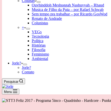
Colunas
Ouvhinddoh Meshuggah Nashuvvah – Rhaud
Musica de Filho da Puta – por Rafael Schwab
Sem tempo pra trabalhar – por Ricardo GosWod
Renato de Andrade
Colunistas
+
VEGs
Tecnologia
Política
Histórias
Filosofia
Feminismo
Ambiental
Jorle?
Jorle?
Contato
Pesquisar
Menu