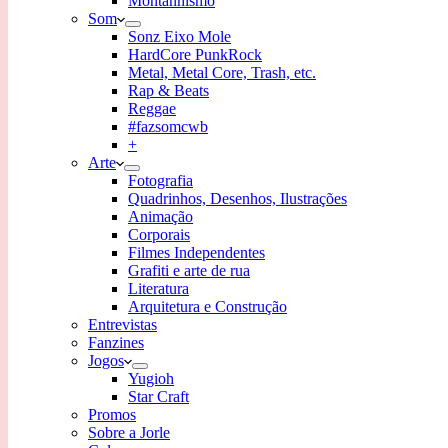
Montanhismo
Som
Sonz Eixo Mole
HardCore PunkRock
Metal, Metal Core, Trash, etc.
Rap & Beats
Reggae
#fazsomcwb
+
Arte
Fotografia
Quadrinhos, Desenhos, Ilustrações
Animação
Corporais
Filmes Independentes
Grafiti e arte de rua
Literatura
Arquitetura e Construção
Entrevistas
Fanzines
Jogos
Yugioh
Star Craft
Promos
Sobre a Jorle