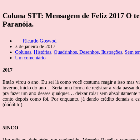
Coluna STT: Mensagem de Feliz 2017 O te
Paranóia.
Ricardo Goswod
3 de janeiro de 2017
Colunas
,
Histórias
,
Quadrinhos, Desenhos, Ilustrações
,
Sem tem
Um comentário
2017
Então virou o ano. Eu sei lá como você costuma reagir a isso mas 
inverno, início do ano… Seria uma forma de registrar a vida passan
pra fazer um ano desses qualquer… deixar rolar sem absolutamente
conto depois como foi. Por enquanto, já dando crédito demais a e
(óóóóhh!).
5INCO
Um mês ou dois atrás, um conhecido, Marcelo Bacellar, começou