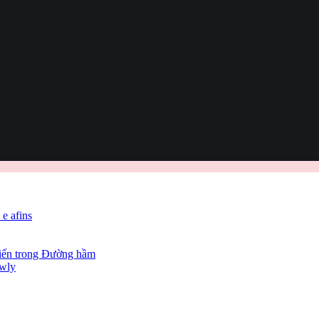
 e afins
hiến trong Đường hầm
owly