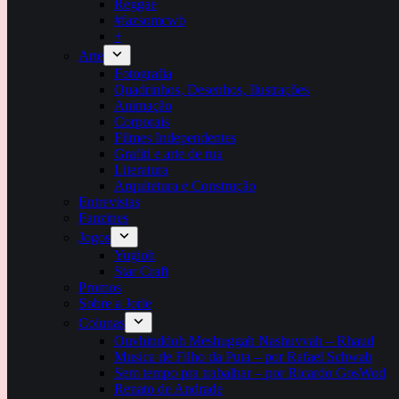
Reggae
#fazsomcwb
+
Arte
Fotografia
Quadrinhos, Desenhos, Ilustrações
Animação
Corporais
Filmes Independentes
Grafiti e arte de rua
Literatura
Arquitetura e Construção
Entrevistas
Fanzines
Jogos
Yugioh
Star Craft
Promos
Sobre a Jorle
Colunas
Ouvhinddoh Meshuggah Nashuvvah – Rhaud
Musica de Filho da Puta – por Rafael Schwab
Sem tempo pra trabalhar – por Ricardo GosWod
Renato de Andrade