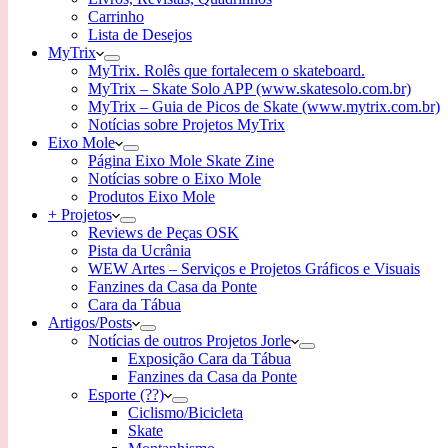
Carrinho
Lista de Desejos
MyTrix
MyTrix. Rolês que fortalecem o skateboard.
MyTrix – Skate Solo APP (www.skatesolo.com.br)
MyTrix – Guia de Picos de Skate (www.mytrix.com.br)
Notícias sobre Projetos MyTrix
Eixo Mole
Página Eixo Mole Skate Zine
Notícias sobre o Eixo Mole
Produtos Eixo Mole
+ Projetos
Reviews de Peças OSK
Pista da Ucrânia
WEW Artes – Serviços e Projetos Gráficos e Visuais
Fanzines da Casa da Ponte
Cara da Tábua
Artigos/Posts
Notícias de outros Projetos Jorle
Exposição Cara da Tábua
Fanzines da Casa da Ponte
Esporte (??)
Ciclismo/Bicicleta
Skate