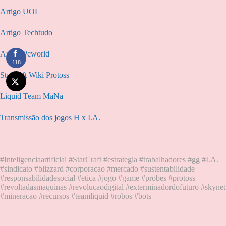
Artigo UOL
Artigo Techtudo
Artigo Pcworld
118
Starcraft Wiki Protoss
Liquid Team MaNa
Transmissão dos jogos H x I.A.
#Inteligenciaartificial #StarCraft #estrategia #trabalhadores #gg #I.A.
#sindicato #blizzard #corporacao #mercado #sustentabilidade
#responsabilidadesocial #etica #jogo #game #probes #protoss
#revoltadasmaquinas #revolucaodigital #exterminadordofuturo #skynet
#mineracao #recursos #teamliquid #robos #bots