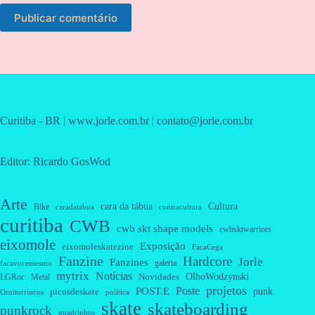
Publicar comentário
Curitiba - BR | www.jorle.com.br | contato@jorle.com.br
Editor: Ricardo GosWod
Arte
cara da tábua
Cultura
Bike
caradatabua
contracultura
curitiba
CWB
cwb skt shape models
cwbsktwarriors
eixomole
Exposição
eixomoleskatezine
FacaCega
Fanzine
Hardcore
Jorle
Fanzines
galeria
facavocemesmo
mytrix
Notícias
OlhoWodzynski
Novidades
Metal
LGRoc
projetos
Poste
POST.E
punk
picosdeskate
Ornitorrincos
política
skate
skateboarding
punkrock
quadrinhos