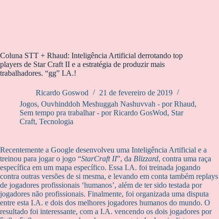
Coluna STT + Rhaud: Inteligência Artificial derrotando top
players de Star Craft II e a estratégia de produzir mais
trabalhadores. “gg” I.A.!
Ricardo Goswod
21 de fevereiro de 2019
Jogos
,
Ouvhinddoh Meshuggah Nashuvvah - por Rhaud
,
Sem tempo pra trabalhar - por Ricardo GosWod
,
Star
Craft
,
Tecnologia
Recentemente a Google desenvolveu uma Inteligência Artificial e a
treinou para jogar o jogo “
StarCraft II
”, da
Blizzard
, contra uma raça
específica em um mapa específico. Essa I.A. foi treinada jogando
contra outras versões de si mesma, e levando em conta também replays
de jogadores profissionais ‘humanos’, além de ter sido testada por
jogadores não profissionais. Finalmente, foi organizada uma disputa
entre esta I.A. e dois dos melhores jogadores humanos do mundo. O
resultado foi interessante, com a I.A. vencendo os dois jogadores por