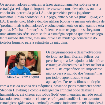
Os apresentadores chegaram a fazer questionamentos sobre se esta
estratégia seria algo de importante e se seria uma descoberta, ou uma
conclusão, percebida pela I.A., não percebida pelos jogadores
humanos. Então aconteceu o 11° jogo, entre o MaNa (time
Liquid
) e a
I.A. E neste jogo, MaNa decidiu utilizar (copiar) a mesma estratégia de
‘produzir mais trabalhadores’, e coincidentemente ou não, ganhou esta
partida. Não há informação suficiente e nem os jogadores chegaram a
uma afirmação séria sobre se foi a estratégia copiada que fez este jogo
ter resultado diferente, mas sim, ouve esta mudança consciente do
jogador humano para a estratégia da máquina.
Os programadores e desenvolvedores
do jogo, ao final, ficaram felizes por
perceber que a I.A. ajudou a identificar
estratégias diferentes e a fazer melhor a
tarefa. Esta experiência foi importante
não só para o mundo dos ‘games’ mas
MaNa – Team Liquid
por todo o aprendizado e suas
aplicações. Deste os filmes de ficção
com a tese da revolta das máquinas, passando pelas manchetes sobre
Stephen Hawking e como a inteligência artificial pode destruir a
humanidade, até chegar aos robôs (
bots
) que interagem na rede social
fazendo atendimento de clientes e reforçando audiência em assuntos
estratégicos (
fake news
, lembra?), estamos intimamente relacionados à