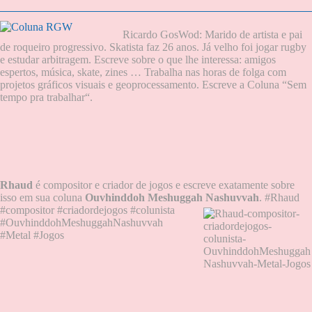
Ricardo GosWod: Marido de artista e pai
de roqueiro progressivo. Skatista faz 26 anos. Já velho foi jogar rugby
e estudar arbitragem. Escreve sobre o que lhe interessa: amigos
espertos, música, skate, zines … Trabalha nas horas de folga com
projetos gráficos visuais e geoprocessamento.
Escreve a Coluna “
Sem
tempo pra trabalhar
“.
Rhaud
é compositor e criador de jogos e escreve exatamente sobre
isso em sua coluna
Ouvhinddoh Meshuggah Nashuvvah
.
#Rhaud
#compositor #criadordejogos #colunista
#OuvhinddohMeshuggahNashuvvah
#Metal #Jogos