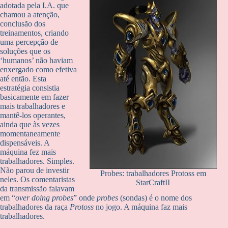
adotada pela I.A. que
chamou a atenção,
conclusão dos
treinamentos, criando
uma percepção de
soluções que os
‘humanos’ não haviam
enxergado como efetiva
até então. Esta
estratégia consistia
basicamente em fazer
mais trabalhadores e
mantê-los operantes,
ainda que às vezes
momentaneamente
dispensáveis. A
máquina fez mais
trabalhadores. Simples.
Não parou de investir
Probes: trabalhadores Protoss em
neles. Os comentaristas
StarCraftII
da transmissão falavam
em “
over doing probes
” onde
probes
(sondas) é o nome dos
trabalhadores da raça
Protoss
no jogo. A máquina faz mais
trabalhadores.