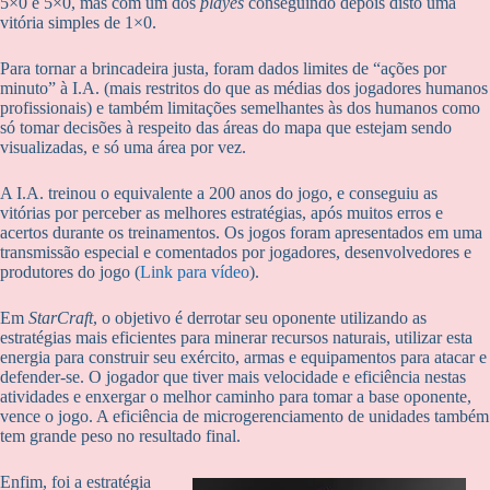
5×0 e 5×0, mas com um dos
playes
conseguindo depois disto uma
vitória simples de 1×0.
Para tornar a brincadeira justa, foram dados limites de “ações por
minuto” à I.A. (mais restritos do que as médias dos jogadores humanos
profissionais) e também limitações semelhantes às dos humanos como
só tomar decisões à respeito das áreas do mapa que estejam sendo
visualizadas, e só uma área por vez.
A I.A. treinou o equivalente a 200 anos do jogo, e conseguiu as
vitórias por perceber as melhores estratégias, após muitos erros e
acertos durante os treinamentos. Os jogos foram apresentados em uma
transmissão especial e comentados por jogadores, desenvolvedores e
produtores do jogo (
Link para vídeo
).
Em
StarCraft
, o objetivo é derrotar seu oponente utilizando as
estratégias mais eficientes para minerar recursos naturais, utilizar esta
energia para construir seu exército, armas e equipamentos para atacar e
defender-se. O jogador que tiver mais velocidade e eficiência nestas
atividades e enxergar o melhor caminho para tomar a base oponente,
vence o jogo. A eficiência de microgerenciamento de unidades também
tem grande peso no resultado final.
Enfim, foi a estratégia