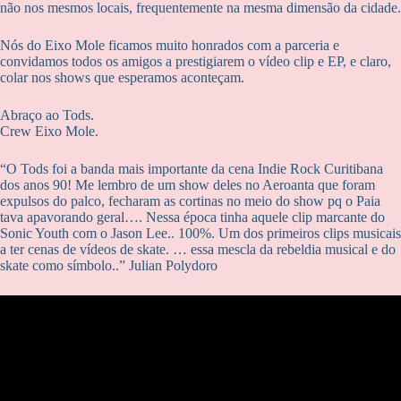
não nos mesmos locais, frequentemente na mesma dimensão da cidade.
Nós do Eixo Mole ficamos muito honrados com a parceria e
convidamos todos os amigos a prestigiarem o vídeo clip e EP, e claro,
colar nos shows que esperamos aconteçam.
Abraço ao Tods.
Crew Eixo Mole.
“O Tods foi a banda mais importante da cena Indie Rock Curitibana
dos anos 90! Me lembro de um show deles no Aeroanta que foram
expulsos do palco, fecharam as cortinas no meio do show pq o Paia
tava apavorando geral…. Nessa época tinha aquele clip marcante do
Sonic Youth com o Jason Lee.. 100%. Um dos primeiros clips musicais
a ter cenas de vídeos de skate. … essa mescla da rebeldia musical e do
skate como símbolo..” Julian Polydoro