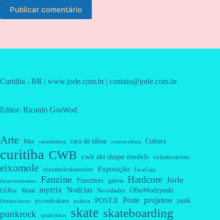
Publicar comentário
Curitiba - BR | www.jorle.com.br | contato@jorle.com.br
Editor: Ricardo GosWod
Arte
cara da tábua
Cultura
Bike
caradatabua
contracultura
curitiba
CWB
cwb skt shape models
cwbsktwarriors
eixomole
Exposição
eixomoleskatezine
FacaCega
Fanzine
Hardcore
Jorle
Fanzines
galeria
facavocemesmo
mytrix
Notícias
OlhoWodzynski
Novidades
Metal
LGRoc
projetos
Poste
POST.E
punk
picosdeskate
Ornitorrincos
política
skate
skateboarding
punkrock
quadrinhos