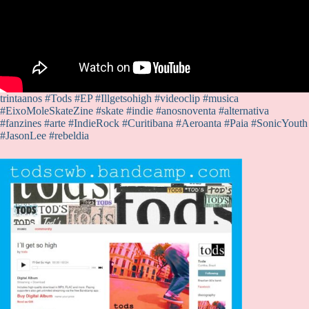
trintaanos #Tods #EP #Illgetsohigh #videoclip #musica
#EixoMoleSkateZine #skate #indie #anosnoventa #alternativa
#fanzines #arte #IndieRock #Curitibana #Aeroanta #Paia #SonicYouth
#JasonLee #rebeldia