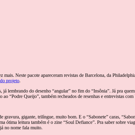
ez mais. Neste pacote apareceram revistas de Barcelona, da Philadelph
do projeto
.
tes, já lembrando do desenho “angular” no fim do “Insônia”. Já pra que
o ao “Podre Queijo”, também recheados de resenhas e entrevistas com
e gravura, gigante, trilíngue, muito bom. E o “Sabonete” caras, “Sabone
ma ótima leitura também é o zine “Soul Defiance”. Pra saber sobre viag
já no nome fala muito.