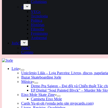
Colunistas
+
VEGs
Tecnologia
Política
Histórias
Filosofia
Feminismo
Ambiental
Jorle?
Jorle?
Contato
Loja
Unicórnio Lilás – Loja Parceira: Livros, discos, papelaria
Bazar Skateboarding Jorle
Música
Demo Pra Saigon – Đại đội và Chiến thuật Tác c
EP Digital “Soul Painted Blvck” – Murder Me Sl
Eixo Mole Skate Zine
Camiseta Eixo Mole
Cards Yu-gi-oh (venda pelo site mypcards.com)
Livros, Revistas, Quadrinhos