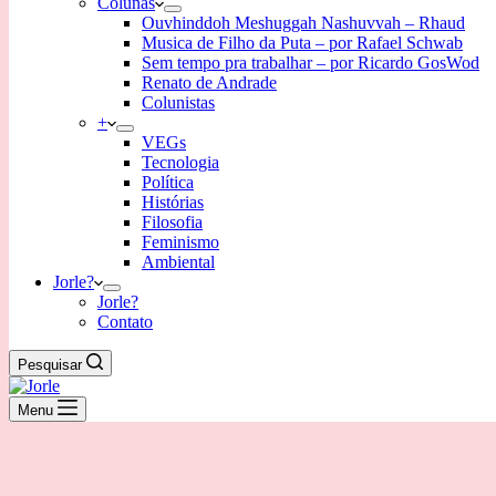
Colunas
Ouvhinddoh Meshuggah Nashuvvah – Rhaud
Musica de Filho da Puta – por Rafael Schwab
Sem tempo pra trabalhar – por Ricardo GosWod
Renato de Andrade
Colunistas
+
VEGs
Tecnologia
Política
Histórias
Filosofia
Feminismo
Ambiental
Jorle?
Jorle?
Contato
Pesquisar
Menu