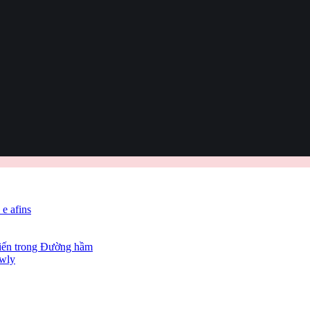
 e afins
hiến trong Đường hầm
owly