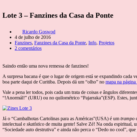
Lote 3 – Fanzines da Casa da Ponte
Ricardo Goswod
4 de julho de 2016
Fanzines
,
Fanzines da Casa da Ponte
,
Info
,
Projetos
2 comentários
Saindo então uma nova remessa de fanzines!
A surpresa bacana é que o lugar de origem está se expandindo cada v
boa parte daqui de Curitiba. Depois dá um “olho” no
mapa na página 
Vale a pena ler todos, pois cada um trata de coisas e ângulos diferen
“!Anormál!” (URU) ou no quilométrico “Pajarraka”(ESP). Estes, junt
Já o “Cambalhotas Cartolinas para as Américas”(USA) é um
trampo
d
intelectual e
skatístico
de muita gente! Salve Zé! Na onda espiritual, u
“Sociedade auto destrutiva” e ainda não perca o “Dedo no cool”, que 