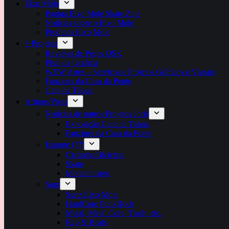
Eixo Mole
Página Eixo Mole Skate Zine
Notícias sobre o Eixo Mole
Produtos Eixo Mole
+ Projetos
Reviews de Peças OSK
Pista da Ucrânia
WEW Artes – Serviços e Projetos Gráficos e Visuais
Fanzines da Casa da Ponte
Cara da Tábua
Artigos/Posts
Notícias de outros Projetos Jorle
Exposição Cara da Tábua
Fanzines da Casa da Ponte
Esporte (??)
Ciclismo/Bicicleta
Skate
Montanhismo
Som
Sonz Eixo Mole
HardCore PunkRock
Metal, Metal Core, Trash, etc.
Rap & Beats