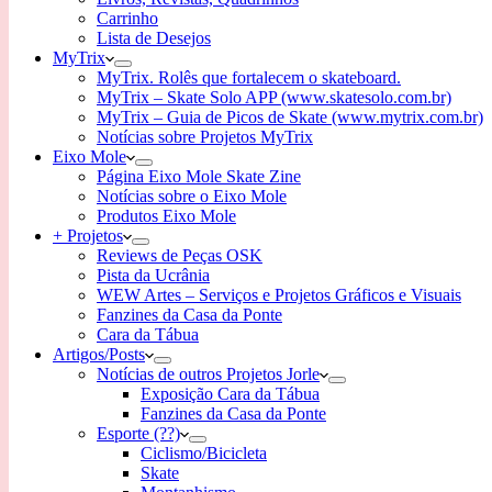
Carrinho
Lista de Desejos
MyTrix
MyTrix. Rolês que fortalecem o skateboard.
MyTrix – Skate Solo APP (www.skatesolo.com.br)
MyTrix – Guia de Picos de Skate (www.mytrix.com.br)
Notícias sobre Projetos MyTrix
Eixo Mole
Página Eixo Mole Skate Zine
Notícias sobre o Eixo Mole
Produtos Eixo Mole
+ Projetos
Reviews de Peças OSK
Pista da Ucrânia
WEW Artes – Serviços e Projetos Gráficos e Visuais
Fanzines da Casa da Ponte
Cara da Tábua
Artigos/Posts
Notícias de outros Projetos Jorle
Exposição Cara da Tábua
Fanzines da Casa da Ponte
Esporte (??)
Ciclismo/Bicicleta
Skate