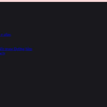
 e afins
hiến trong Đường hầm
owly