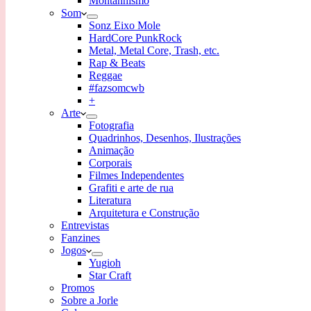
Montanhismo
Som
Sonz Eixo Mole
HardCore PunkRock
Metal, Metal Core, Trash, etc.
Rap & Beats
Reggae
#fazsomcwb
+
Arte
Fotografia
Quadrinhos, Desenhos, Ilustrações
Animação
Corporais
Filmes Independentes
Grafiti e arte de rua
Literatura
Arquitetura e Construção
Entrevistas
Fanzines
Jogos
Yugioh
Star Craft
Promos
Sobre a Jorle