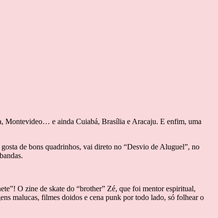
ia, Montevideo… e ainda Cuiabá, Brasília e Aracaju. E enfim, uma
m gosta de bons quadrinhos, vai direto no “Desvio de Aluguel”, no
 bandas.
te”! O zine de skate do “brother” Zé, que foi mentor espiritual,
ens malucas, filmes doidos e cena punk por todo lado, só folhear o