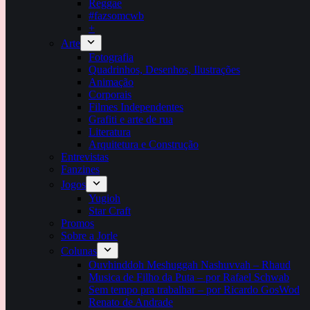
Reggae
#fazsomcwb
+
Arte
Fotografia
Quadrinhos, Desenhos, Ilustrações
Animação
Corporais
Filmes Independentes
Grafiti e arte de rua
Literatura
Arquitetura e Construção
Entrevistas
Fanzines
Jogos
Yugioh
Star Craft
Promos
Sobre a Jorle
Colunas
Ouvhinddoh Meshuggah Nashuvvah – Rhaud
Musica de Filho da Puta – por Rafael Schwab
Sem tempo pra trabalhar – por Ricardo GosWod
Renato de Andrade