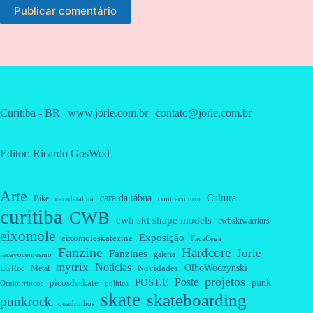
Publicar comentário
Curitiba - BR | www.jorle.com.br | contato@jorle.com.br
Editor: Ricardo GosWod
Arte
cara da tábua
Cultura
Bike
caradatabua
contracultura
curitiba
CWB
cwb skt shape models
cwbsktwarriors
eixomole
Exposição
eixomoleskatezine
FacaCega
Fanzine
Hardcore
Jorle
Fanzines
galeria
facavocemesmo
mytrix
Notícias
OlhoWodzynski
Novidades
Metal
LGRoc
projetos
Poste
POST.E
punk
picosdeskate
Ornitorrincos
política
skate
skateboarding
punkrock
quadrinhos