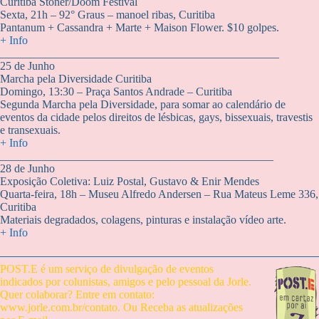
Curitiba Stoner/Doom Festival
Sexta, 21h – 92° Graus – manoel ribas, Curitiba
Pantanum + Cassandra + Marte + Maison Flower. $10 golpes.
+ Info
_________________________________________________
25 de Junho
Marcha pela Diversidade Curitiba
Domingo, 13:30 – Praça Santos Andrade – Curitiba
Segunda Marcha pela Diversidade, para somar ao calendário de
eventos da cidade pelos direitos de lésbicas, gays, bissexuais, travestis
e transexuais.
+ Info
________________________________________________
28 de Junho
Exposição Coletiva: Luiz Postal, Gustavo & Enir Mendes
Quarta-feira, 18h – Museu Alfredo Andersen – Rua Mateus Leme 336,
Curitiba
Materiais degradados, colagens, pinturas e instalação vídeo arte.
+ Info
POST.E é um serviço de divulgação de eventos
indicados por colunistas, amigos e pelo pessoal da Jorle.
Quer colaborar? Entre em contato:
www.jorle.com.br/contato
. Ou Receba as atualizações