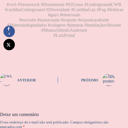
#cwb #Stonerrock #Doommetal #92Graus #UndergroundCWB
#curitibaUnderground #Diversidade #CuritibaGay #Fag #lésbicas
#gays #bissexuais
#travestis #transexuais #respeito #exposicaodearte
#Materiaisdegradados #colagens #pinturas #instalaçãovídeoarte
#MuseuAlfredoAndersen
4
#LuizPostal
ANTERIOR
PRÓXIMO
Deixe um comentário
O seu endereço de e-mail não será publicado.
Campos obrigatórios são
marcados com
*