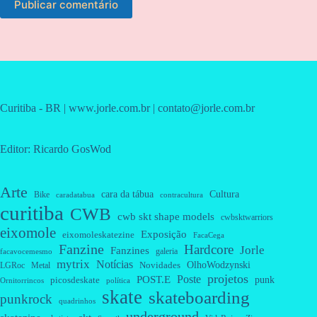
Publicar comentário
Curitiba - BR | www.jorle.com.br | contato@jorle.com.br
Editor: Ricardo GosWod
Arte
cara da tábua
Cultura
Bike
caradatabua
contracultura
curitiba
CWB
cwb skt shape models
cwbsktwarriors
eixomole
Exposição
eixomoleskatezine
FacaCega
Fanzine
Hardcore
Jorle
Fanzines
galeria
facavocemesmo
mytrix
Notícias
OlhoWodzynski
Novidades
Metal
LGRoc
projetos
Poste
POST.E
punk
picosdeskate
Ornitorrincos
política
skate
skateboarding
punkrock
quadrinhos
underground