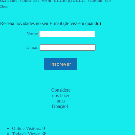
skatezine
skt
skatista
VidaRuim
Zine
Stencil
Zines
Receba novidades no seu E-mail (de vez em quando)
Nome
E-mail
Considere
nos fazer
uma
Doação!!
0
Online Visitors:
38
Today's Views: