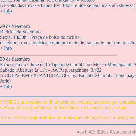
De volta das trevas a banda Evil Idols re-une-se para mais um showza
+ Info
29 de Setembro
Bicicletada Setembro
Sexta, 18:30h – Praça de bolso do ciclista.
Celebrar a rua, a bicicleta como um meio de transporte, por um trânsito 
+ Info
________________________________________________
30 de Setembro
Exposição do Clube da Colagem de Curitiba no Museu Municipal de A
Sábado, Abertura às 11h – Av. Rep. Argentina, 3.432
A COLAGEM EXPANDIDA: CCC na Bienal de Curitiba. Paticipaçã
Jorle)
+ Info
POST.E é um serviço de divulgação de eventos indicados por colunistas
www.jorle.com.br/contato
. Ou Receba as atualizações por
E-mail
.
A Jorle não se responsabiliza por quaisquer alterações nas informações
#cwb #EvilIdols #Autocontrole