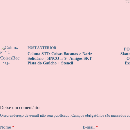
#c
POST
ANTERIOR
POS
Coluna STT: Coisas Bacanas > Nariz
Skate
Solidário | 5INCO n°9 | Amigos SKT
Ol
Pista do Gaúcho + Stencil
Ex
Deixe um comentário
O seu endereço de e-mail não será publicado.
Campos obrigatórios são marcados 
Nome
*
E-mail
*