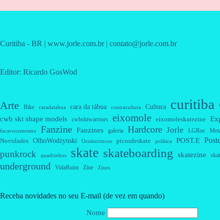
Curitiba - BR | www.jorle.com.br | contato@jorle.com.br
Editor: Ricardo GosWod
curitiba
Arte
cara da tábua
Cultura
Bike
caradatabua
contracultura
eixomole
cwb skt shape models
Ex
eixomoleskatezine
cwbsktwarriors
Fanzine
Hardcore
Jorle
Fanzines
galeria
Met
LGRoc
facavocemesmo
Post
OlhoWodzynski
POST.E
Novidades
picosdeskate
Ornitorrincos
política
skate
skateboarding
punkrock
skatezine
skat
quadrinhos
underground
VidaRuim
Zine
Zines
Receba novidades no seu E-mail (de vez em quando)
Nome