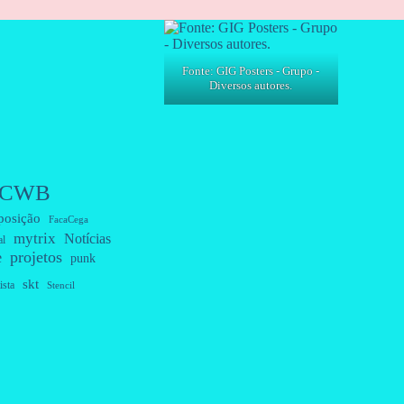
Fonte: GIG Posters - Grupo -
Diversos autores.
CWB
posição
FacaCega
mytrix
Notícias
al
projetos
e
punk
skt
ista
Stencil