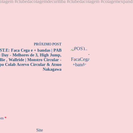
olagem #clubedacolagemdecuritiba #clubedacolagem #colagemexpand
PRÓXIMO
POST
T.E: Faca Cega e + bandas | PAB
 Day - Melhores de 3, High Jump,
lie , Wallride | Monstro Circular -
po Colab Acervo Circular & Atsuo
Nakagawa
com
*
Site