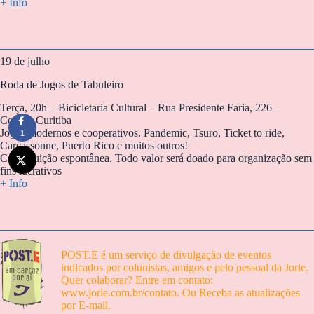
+ Info
19 de julho
Roda de Jogos de Tabuleiro
Terça, 20h – Bicicletaria Cultural – Rua Presidente Faria, 226 –
Centro, Curitiba
Jogos modernos e cooperativos. Pandemic, Tsuro, Ticket to ride,
1
Carcassonne, Puerto Rico e muitos outros!
Contribuição espontânea. Todo valor será doado para organização sem
fins lucrativos
+ Info
POST.E é um serviço de divulgação de eventos
indicados por colunistas, amigos e pelo pessoal da Jorle.
Quer colaborar? Entre em contato:
www.jorle.com.br/contato
. Ou Receba as
atualizações
por E-mail
.