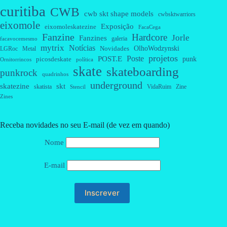
curitiba
CWB
cwb skt shape models
cwbsktwarriors
eixomole
Exposição
eixomoleskatezine
FacaCega
Fanzine
Hardcore
Jorle
Fanzines
galeria
facavocemesmo
mytrix
Notícias
OlhoWodzynski
Novidades
Metal
LGRoc
projetos
Poste
POST.E
punk
picosdeskate
Ornitorrincos
política
skate
skateboarding
punkrock
quadrinhos
underground
skatezine
skt
skatista
VidaRuim
Zine
Stencil
Zines
Receba novidades no seu E-mail (de vez em quando)
Nome
E-mail