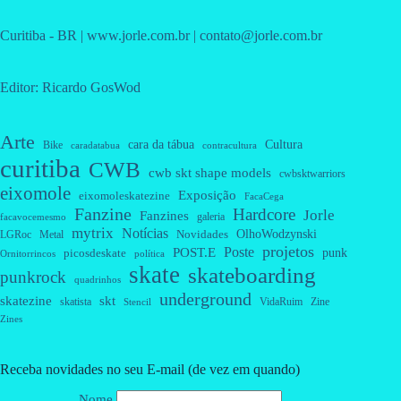
Curitiba - BR | www.jorle.com.br | contato@jorle.com.br
Editor: Ricardo GosWod
Arte
cara da tábua
Cultura
Bike
caradatabua
contracultura
curitiba
CWB
cwb skt shape models
cwbsktwarriors
eixomole
Exposição
eixomoleskatezine
FacaCega
Fanzine
Hardcore
Jorle
Fanzines
galeria
facavocemesmo
mytrix
Notícias
OlhoWodzynski
Novidades
Metal
LGRoc
projetos
Poste
POST.E
punk
picosdeskate
Ornitorrincos
política
skate
skateboarding
punkrock
quadrinhos
underground
skatezine
skt
skatista
VidaRuim
Zine
Stencil
Zines
Receba novidades no seu E-mail (de vez em quando)
Nome