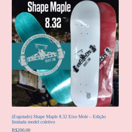
(Esgotado) Shape Maple 8.32 Eixo Mole – Edição
limitada model coletivo
R$
200,00