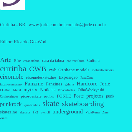
Curitiba - BR | www.jorle.com.br | contato@jorle.com.br
Editor: Ricardo GosWod
Arte
cara da tábua
Cultura
Bike
caradatabua
contracultura
curitiba
CWB
cwb skt shape models
cwbsktwarriors
eixomole
Exposição
eixomoleskatezine
FacaCega
Fanzine
Hardcore
Jorle
Fanzines
galeria
facavocemesmo
mytrix
Notícias
OlhoWodzynski
Novidades
Metal
LGRoc
projetos
Poste
POST.E
punk
picosdeskate
Ornitorrincos
política
skate
skateboarding
punkrock
quadrinhos
underground
skatezine
skt
skatista
VidaRuim
Zine
Stencil
Zines