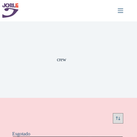
Pular
para
o
conteúdo
crew
Esgotado