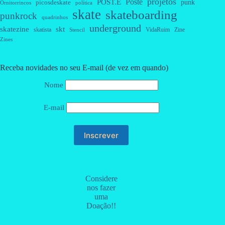
projetos
Poste
POST.E
punk
picosdeskate
Ornitorrincos
política
skate
skateboarding
punkrock
quadrinhos
underground
skatezine
skt
skatista
VidaRuim
Zine
Stencil
Zines
Receba novidades no seu E-mail (de vez em quando)
Nome
E-mail
Considere
nos fazer
uma
Doação!!