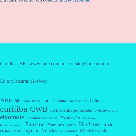
Curitiba - BR | www.jorle.com.br | contato@jorle.com.br
Editor: Ricardo GosWod
Arte
cara da tábua
Cultura
Bike
caradatabua
contracultura
curitiba
CWB
cwb skt shape models
cwbsktwarriors
eixomole
Exposição
eixomoleskatezine
FacaCega
Fanzine
Hardcore
Jorle
Fanzines
galeria
facavocemesmo
mytrix
Notícias
OlhoWodzynski
Novidades
Metal
LGRoc