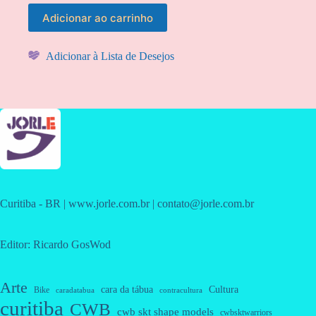
Adicionar ao carrinho
Adicionar à Lista de Desejos
Curitiba - BR | www.jorle.com.br | contato@jorle.com.br
Editor: Ricardo GosWod
Arte
cara da tábua
Cultura
Bike
caradatabua
contracultura
curitiba
CWB
cwb skt shape models
cwbsktwarriors