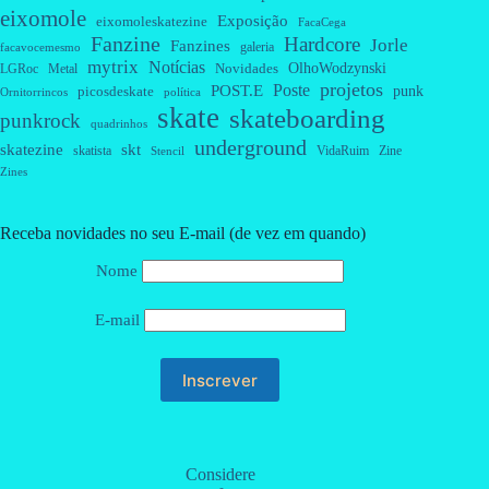
eixomole
Exposição
eixomoleskatezine
FacaCega
Fanzine
Hardcore
Jorle
Fanzines
galeria
facavocemesmo
mytrix
Notícias
OlhoWodzynski
Novidades
Metal
LGRoc
projetos
Poste
POST.E
punk
picosdeskate
Ornitorrincos
política
skate
skateboarding
punkrock
quadrinhos
underground
skatezine
skt
skatista
VidaRuim
Zine
Stencil
Zines
Receba novidades no seu E-mail (de vez em quando)
Nome
E-mail
Considere