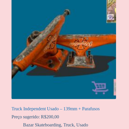
Truck Independent Usado – 139mm + Parafusos
Preço sugerido:
R$
200,00
Bazar Skateboarding
,
Truck
,
Usado