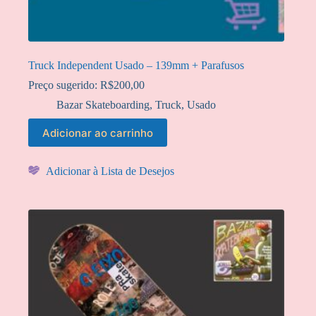
Truck Independent Usado – 139mm + Parafusos
Preço sugerido:
R$
200,00
Bazar Skateboarding
,
Truck
,
Usado
Adicionar ao carrinho
Adicionar à Lista de Desejos