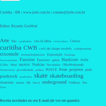
Curitiba - BR | www.jorle.com.br | contato@jorle.com.br
Editor: Ricardo GosWod
Arte
cara da tábua
Cultura
Bike
caradatabua
contracultura
curitiba
CWB
cwb skt shape models
cwbsktwarriors
eixomole
Exposição
eixomoleskatezine
FacaCega
Fanzine
Hardcore
Jorle
Fanzines
galeria
facavocemesmo
mytrix
Notícias
OlhoWodzynski
Novidades
Metal
LGRoc
projetos
Poste
POST.E
punk
picosdeskate
Ornitorrincos
política
skate
skateboarding
punkrock
quadrinhos
underground
skatezine
skt
skatista
VidaRuim
Zine
Stencil
Zines
Receba novidades no seu E-mail (de vez em quando)