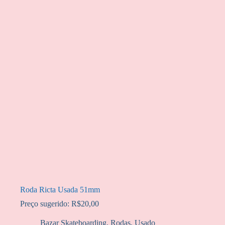
Roda Ricta Usada 51mm
Preço sugerido:
R$
20,00
Bazar Skateboarding
,
Rodas
,
Usado