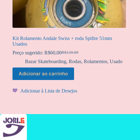
Kit Rolamento Andale Swiss + roda Spifire 51mm
Usados
Preço sugerido:
R$
60,00
R$
120,00
O
O
preço
preço
Bazar Skateboarding
,
Rodas
,
Rolamentos
,
Usado
original
atual
era:
é:
Adicionar ao carrinho
R$120,00.
R$60,00.
Adicionar à Lista de Desejos