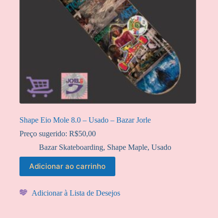
Shape Eio Mole 8.0 – Usado – Bazar Jorle
Preço sugerido:
R$
50,00
Bazar Skateboarding
,
Shape Maple
,
Usado
Adicionar ao carrinho
Adicionar à Lista de Desejos