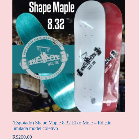
(Esgotado) Shape Maple 8.32 Eixo Mole – Edição
limitada model coletivo
R$
200,00