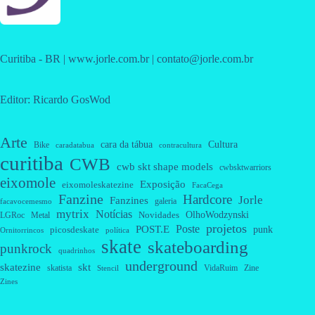
Curitiba - BR | www.jorle.com.br | contato@jorle.com.br
Editor: Ricardo GosWod
Arte
cara da tábua
Cultura
Bike
caradatabua
contracultura
curitiba
CWB
cwb skt shape models
cwbsktwarriors
eixomole
Exposição
eixomoleskatezine
FacaCega
Fanzine
Hardcore
Jorle
Fanzines
galeria
facavocemesmo
mytrix
Notícias
OlhoWodzynski
Novidades
Metal
LGRoc
projetos
Poste
POST.E
punk
picosdeskate
Ornitorrincos
política
skate
skateboarding
punkrock
quadrinhos
underground
skatezine
skt
skatista
VidaRuim
Zine
Stencil
Zines