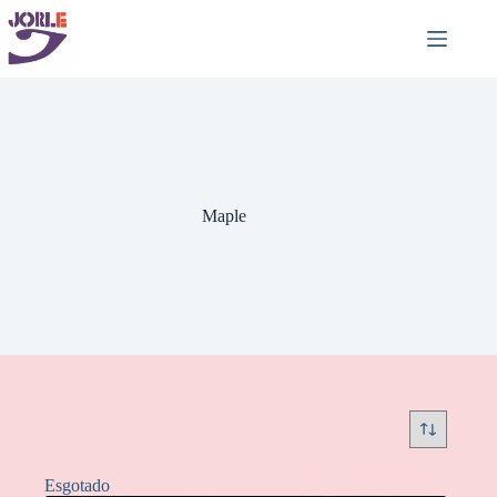
Pular
para
o
conteúdo
Maple
Esgotado