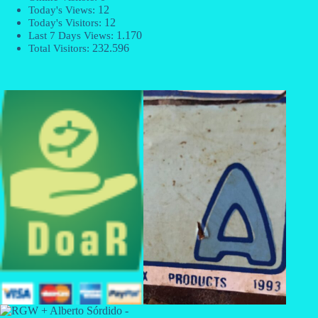
12
Today's Views:
12
Today's Visitors:
1.170
Last 7 Days Views:
232.596
Total Visitors: