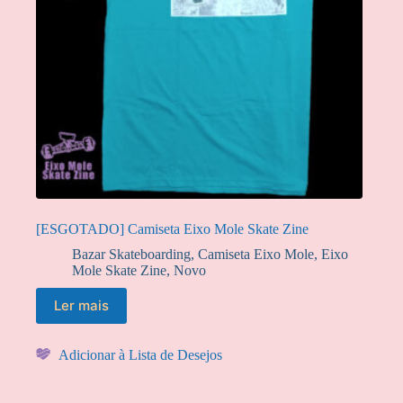
[ESGOTADO] Camiseta Eixo Mole Skate Zine
Bazar Skateboarding
,
Camiseta Eixo Mole
,
Eixo
Mole Skate Zine
,
Novo
Ler mais
Adicionar à Lista de Desejos