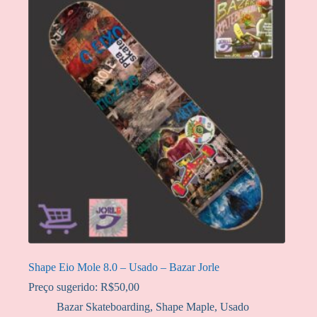
Shape Eio Mole 8.0 – Usado – Bazar Jorle
Preço sugerido:
R$
50,00
Bazar Skateboarding
,
Shape Maple
,
Usado