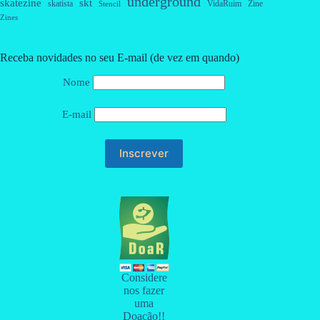
underground
skatezine
skt
skatista
VidaRuim
Zine
Stencil
Zines
Receba novidades no seu E-mail (de vez em quando)
Nome
E-mail
Considere
nos fazer
uma
Doação!!