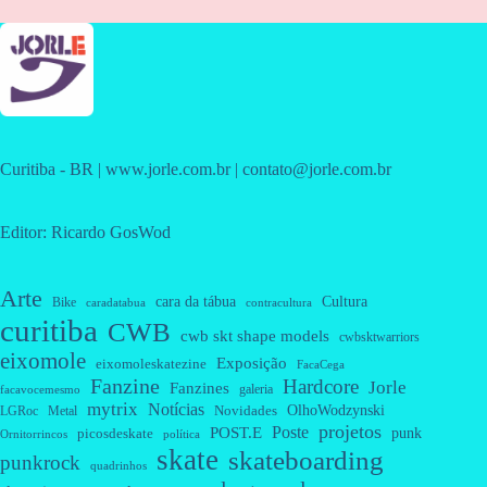
Curitiba - BR | www.jorle.com.br | contato@jorle.com.br
Editor: Ricardo GosWod
Arte
cara da tábua
Cultura
Bike
caradatabua
contracultura
curitiba
CWB
cwb skt shape models
cwbsktwarriors
eixomole
Exposição
eixomoleskatezine
FacaCega
Fanzine
Hardcore
Jorle
Fanzines
galeria
facavocemesmo
mytrix
Notícias
OlhoWodzynski
Novidades
Metal
LGRoc
projetos
Poste
POST.E
punk
picosdeskate
Ornitorrincos
política
skate
skateboarding
punkrock
quadrinhos