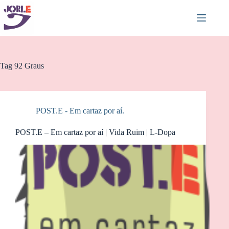
Pular
para
o
conteúdo
Tag
92 Graus
POST.E - Em cartaz por aí.
POST.E – Em cartaz por aí | Vida Ruim | L-Dopa