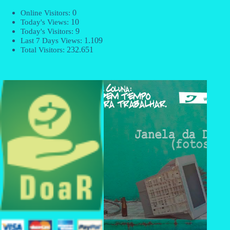
0
Online Visitors:
10
Today's Views:
9
Today's Visitors:
1.109
Last 7 Days Views:
232.651
Total Visitors: