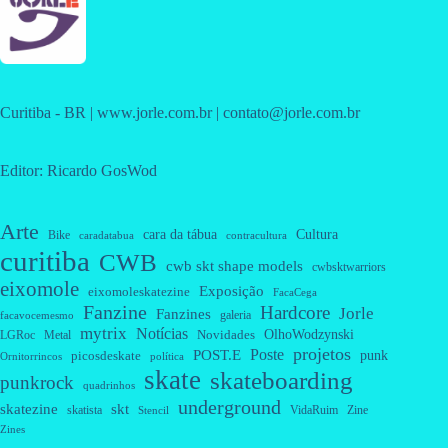
Curitiba - BR | www.jorle.com.br | contato@jorle.com.br
Editor: Ricardo GosWod
Arte
cara da tábua
Cultura
Bike
caradatabua
contracultura
curitiba
CWB
cwb skt shape models
cwbsktwarriors
eixomole
Exposição
eixomoleskatezine
FacaCega
Fanzine
Hardcore
Jorle
Fanzines
galeria
facavocemesmo
mytrix
Notícias
OlhoWodzynski
Novidades
Metal
LGRoc
projetos
Poste
POST.E
punk
picosdeskate
Ornitorrincos
política
skate
skateboarding
punkrock
quadrinhos
underground
skatezine
skt
skatista
VidaRuim
Zine
Stencil
Zines