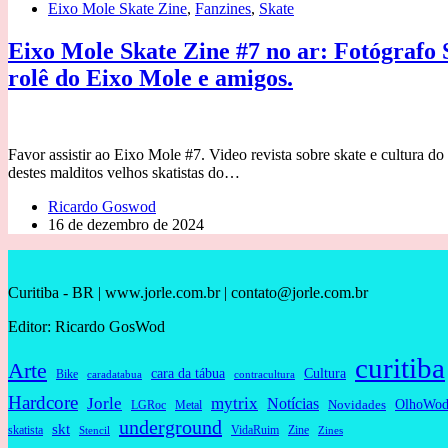
Eixo Mole Skate Zine
,
Fanzines
,
Skate
Eixo Mole Skate Zine #7 no ar: Fotógrafo 
rolê do Eixo Mole e amigos.
Favor assistir ao Eixo Mole #7. Video revista sobre skate e cultura 
destes malditos velhos skatistas do…
Ricardo Goswod
16 de dezembro de 2024
Curitiba - BR | www.jorle.com.br | contato@jorle.com.br
Editor: Ricardo GosWod
curitiba
Arte
cara da tábua
Cultura
Bike
caradatabua
contracultura
Hardcore
Jorle
mytrix
Notícias
OlhoWod
Novidades
Metal
LGRoc
underground
skt
skatista
VidaRuim
Zine
Stencil
Zines