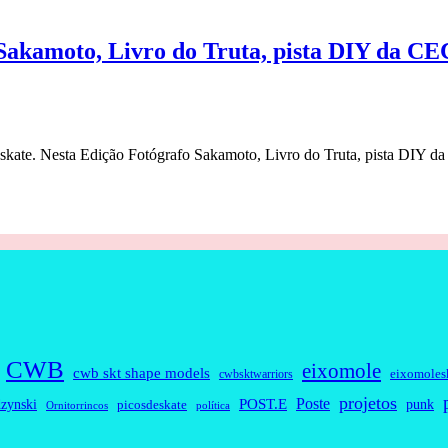
Sakamoto, Livro do Truta, pista DIY da CEC
do skate. Nesta Edição Fotógrafo Sakamoto, Livro do Truta, pista DIY da
CWB
eixomole
cwb skt shape models
eixomoles
cwbsktwarriors
projetos
Poste
zynski
POST.E
punk
picosdeskate
Ornitorrincos
política