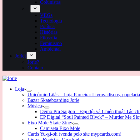
Colunistas
+
VEGs
Tecnologia
Política
Histórias
Filosofia
Feminismo
Ambiental
Jorle?
Jorle?
Contato
Loja
Unicórnio Lilás – Loja Parceira: Livros, discos, papelaria
Bazar Skateboarding Jorle
Música
Demo Pra Saigon – Đại đội và Chiến thuật Tác c
EP Digital “Soul Painted Blvck” – Murder Me Sl
Eixo Mole Skate Zine
Camiseta Eixo Mole
Cards Yu-gi-oh (venda pelo site mypcards.com)
Livros, Revistas, Quadrinhos