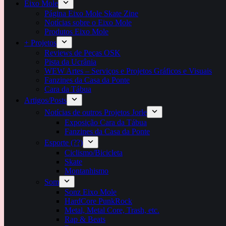
Eixo Mole
Página Eixo Mole Skate Zine
Notícias sobre o Eixo Mole
Produtos Eixo Mole
+ Projetos
Reviews de Peças OSK
Pista da Ucrânia
WEW Artes – Serviços e Projetos Gráficos e Visuais
Fanzines da Casa da Ponte
Cara da Tábua
Artigos/Posts
Notícias de outros Projetos Jorle
Exposição Cara da Tábua
Fanzines da Casa da Ponte
Esporte (??)
Ciclismo/Bicicleta
Skate
Montanhismo
Som
Sonz Eixo Mole
HardCore PunkRock
Metal, Metal Core, Trash, etc.
Rap & Beats