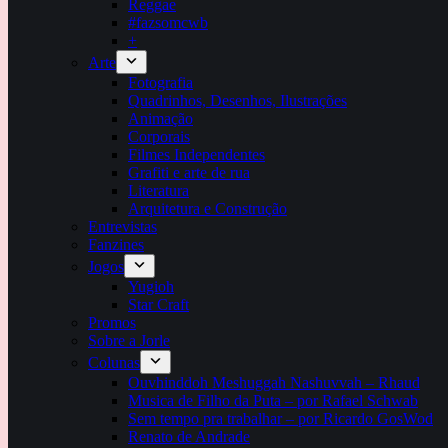
Reggae
#fazsomcwb
+
Arte
Fotografia
Quadrinhos, Desenhos, Ilustrações
Animação
Corporais
Filmes Independentes
Grafiti e arte de rua
Literatura
Arquitetura e Construção
Entrevistas
Fanzines
Jogos
Yugioh
Star Craft
Promos
Sobre a Jorle
Colunas
Ouvhinddoh Meshuggah Nashuvvah – Rhaud
Musica de Filho da Puta – por Rafael Schwab
Sem tempo pra trabalhar – por Ricardo GosWod
Renato de Andrade