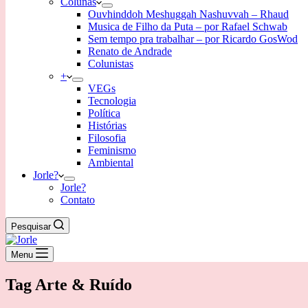
Colunas
Ouvhinddoh Meshuggah Nashuvvah – Rhaud
Musica de Filho da Puta – por Rafael Schwab
Sem tempo pra trabalhar – por Ricardo GosWod
Renato de Andrade
Colunistas
+
VEGs
Tecnologia
Política
Histórias
Filosofia
Feminismo
Ambiental
Jorle?
Jorle?
Contato
Pesquisar
Menu
Tag
Arte & Ruído