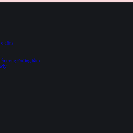
 e afins
hiến trong Đường hầm
owly