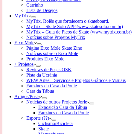
Carrinho
Lista de Desejos
MyTrix
MyTrix. Rolês que fortalecem o skateboard.
MyTrix – Skate Solo APP (www.skatesolo.com.br)
MyTrix – Guia de Picos de Skate (www.mytrix.com.br)
Notícias sobre Projetos MyTrix
Eixo Mole
Página Eixo Mole Skate Zine
Notícias sobre o Eixo Mole
Produtos Eixo Mole
+ Projetos
Reviews de Peças OSK
Pista da Ucrânia
WEW Artes – Serviços e Projetos Gráficos e Visuais
Fanzines da Casa da Ponte
Cara da Tábua
Artigos/Posts
Notícias de outros Projetos Jorle
Exposição Cara da Tábua
Fanzines da Casa da Ponte
Esporte (??)
Ciclismo/Bicicleta
Skate