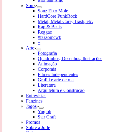
Montanhismo
Som
Sonz Eixo Mole
HardCore PunkRock
Metal, Metal Core, Trash, etc.
Rap & Beats
Reggae
#fazsomcwb
+
Arte
Fotografia
Quadrinhos, Desenhos, Ilustrações
Animação
Corporais
Filmes Independentes
Grafiti e arte de rua
Literatura
Arquitetura e Construção
Entrevistas
Fanzines
Jogos
Yugioh
Star Craft
Promos
Sobre a Jorle