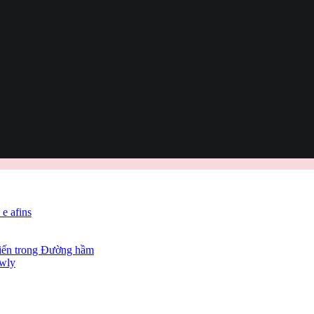
 e afins
hiến trong Đường hầm
owly