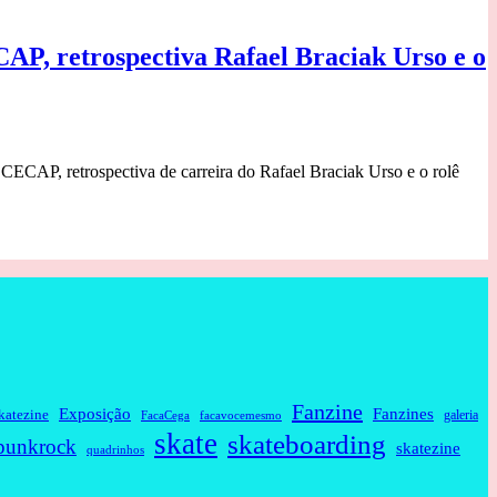
AP, retrospectiva Rafael Braciak Urso e o
 CECAP, retrospectiva de carreira do Rafael Braciak Urso e o rolê
Fanzine
Fanzines
Exposição
katezine
galeria
FacaCega
facavocemesmo
skate
skateboarding
punkrock
skatezine
quadrinhos