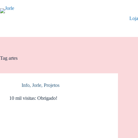
Pular
para
o
Loj
conteúdo
Tag
artes
Info
,
Jorle
,
Projetos
10 mil visitas: Obrigado!