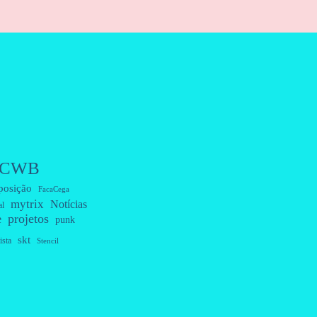
CWB
posição
FacaCega
mytrix
Notícias
al
projetos
e
punk
skt
ista
Stencil