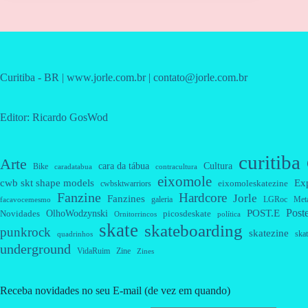
Curitiba - BR | www.jorle.com.br | contato@jorle.com.br
Editor: Ricardo GosWod
curitiba
Arte
cara da tábua
Cultura
Bike
caradatabua
contracultura
eixomole
cwb skt shape models
Ex
eixomoleskatezine
cwbsktwarriors
Fanzine
Hardcore
Jorle
Fanzines
galeria
Met
LGRoc
facavocemesmo
Post
OlhoWodzynski
POST.E
Novidades
picosdeskate
Ornitorrincos
política
skate
skateboarding
punkrock
skatezine
skat
quadrinhos
underground
VidaRuim
Zine
Zines
Receba novidades no seu E-mail (de vez em quando)